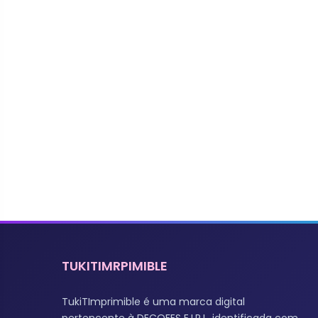
TUKITIMRPIMIBLE
TukiTImprimible é uma marca digital