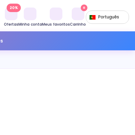
20%
0
Português
Ofertas
Minha conta
Meus favoritos
Carrinho
os