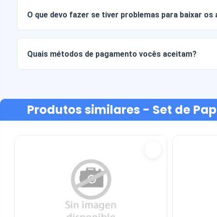
sua ideia.
O que devo fazer se tiver problemas para baixar os
Se o seu download falhar ou o link expirar, entre em cont
recuperar seus arquivos sem custo adicional.
Quais métodos de pagamento vocês aceitam?
Aceitamos todas as formas de pagamento: transferências b
ou crédito, PayPal e muito mais.
Produtos similares
- Set de Pap