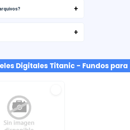
 arquivos?
ato conosco e ajudaremos você a
ancárias, Yape, Plin, cartões de débito
eles Digitales Titanic - Fundos par