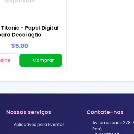
Titanic - Papel Digital
para Decoração
$5.00
alhe
Comprar
Nossos serviços
Contate-nos
Av. amazonas 278, 
Aplicativos para Eventos
Perú