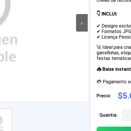
cheias de históri
👇 INCLUI:
›
✔ Designs exclu
✔ Formatos JP
✔ Licença Pesso
🚀 Ideal para cr
garrafinhas, eti
festas temáticas
📥 Baixe insta
💳 Pagamento seg
$5.
Precio:
-
Quantia: