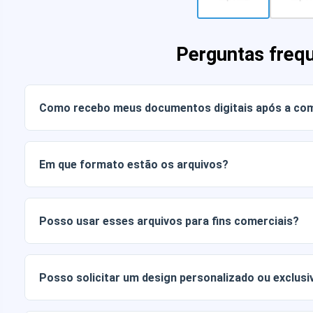
Perguntas freq
Como recebo meus documentos digitais após a co
Assim que o pagamento for confirmado, você poderá baixa
conta ou através do link enviado para o seu e-mail.
Em que formato estão os arquivos?
Os documentos digitais são entregues nos formatos JPG e
Alguns pacotes também incluem arquivos AI ou PDF.
Posso usar esses arquivos para fins comerciais?
Todos os nossos produtos incluem licenças pessoais e co
arquivos tal como estão (sem modificações).
Posso solicitar um design personalizado ou exclusi
Sim, oferecemos serviços de design personalizado. Basta