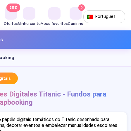
20%
0
Português
Ofertas
Minha conta
Meus favoritos
Carrinho
os
booking
itais
es Digitales Titanic - Fundos para
rapbooking
papéis digitais temáticos do Titanic desenhado para
uns, decorar eventos e embelezar manualidades escolares