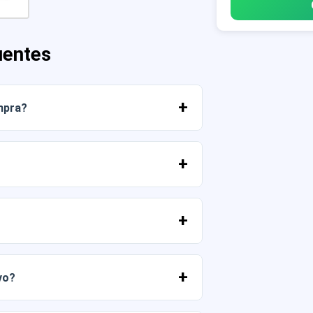
uentes
mpra?
r os arquivos imediatamente da sua
 PNG em alta resolução (300 DPI).
merciais, desde que você não revenda os
vo?
 entrar em contato conosco e nos contar