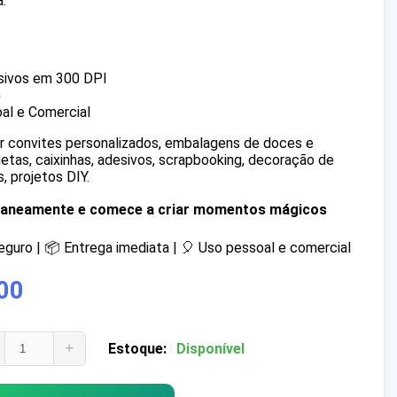
a.
sivos em 300 DPI
G
al e Comercial
iar convites personalizados, embalagens de doces e
quetas, caixinhas, adesivos, scrapbooking, decoração de
, projetos DIY.
ntaneamente e comece a criar momentos mágicos
uro | 📦 Entrega imediata | 🎈 Uso pessoal e comercial
00
+
Estoque:
Disponível