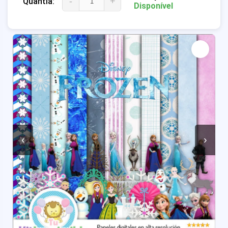
-
+
Quantia:
Disponível
‹
›