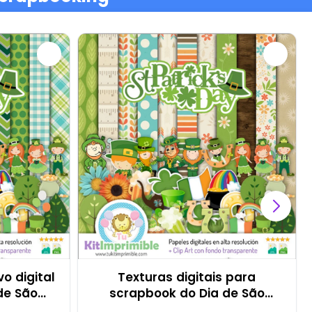
o digital
Texturas digitais para
de São
scrapbook do Dia de São
Patrício - M3