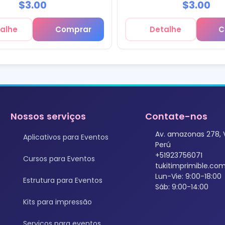
$3.00
$3.00
alhe
Comprar
Detalhe
C
Nossos serviços
Contate-nos
Av. amazonas 278, 
Aplicativos para Eventos
Perú
+51923756071
Cursos para Eventos
tukitimprimible.c
Lun-Vie: 9:00-18:00
Estrutura para Eventos
Sáb: 9:00-14:00
Kits para impressão
Serviços para eventos