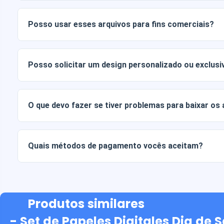
Os documentos digitais são entregues nos formatos JPG e
Alguns pacotes também incluem arquivos AI ou PDF.
Posso usar esses arquivos para fins comerciais?
Todos os nossos produtos incluem licenças pessoais e co
arquivos tal como estão (sem modificações).
Posso solicitar um design personalizado ou exclusi
Sim, oferecemos serviços de design personalizado. Basta
sua ideia.
O que devo fazer se tiver problemas para baixar os
Se o seu download falhar ou o link expirar, entre em cont
recuperar seus arquivos sem custo adicional.
Quais métodos de pagamento vocês aceitam?
Aceitamos todas as formas de pagamento: transferências b
ou crédito, PayPal e muito mais.
Produtos similares
- Set de Papeles Digitales Dia de