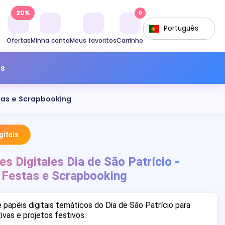
20%
0
Português
Ofertas
Minha conta
Meus favoritos
Carrinho
os
stas e Scrapbooking
itais
es Digitales Dia de São Patrício -
 Festas e Scrapbooking
papéis digitais temáticos do Dia de São Patrício para
ivas e projetos festivos.