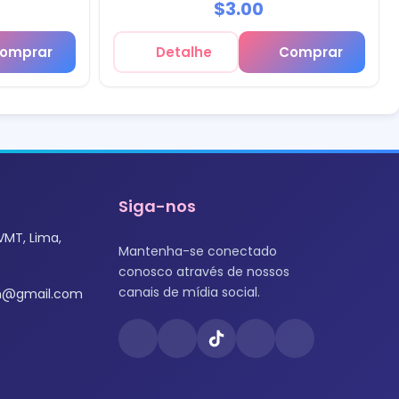
$3.00
omprar
Detalhe
Comprar
Siga-nos
VMT, Lima,
Mantenha-se conectado
conosco através de nossos
canais de mídia social.
om@gmail.com