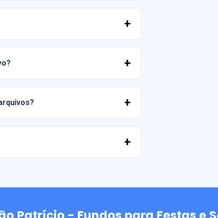
 PNG em alta resolução (300 DPI).
merciais, desde que você não revenda os
vo?
 entrar em contato conosco e nos contar
 arquivos?
ato conosco e ajudaremos você a
ancárias, Yape, Plin, cartões de débito
 São Patrício - Fundos para Festas e