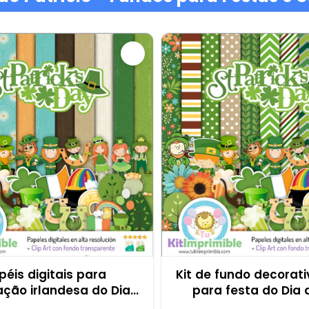
péis digitais para
Kit de fundo decorativ
ção irlandesa do Dia
para festa do Dia 
 São Patrício - M1
Patrício - M2