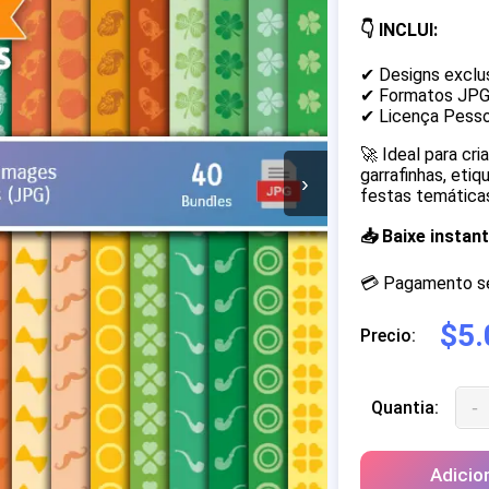
👇 INCLUI:
✔ Designs exclu
✔ Formatos JP
✔ Licença Pesso
🚀 Ideal para cr
garrafinhas, eti
›
festas temáticas
📥 Baixe insta
💳 Pagamento seg
$5.
Precio:
-
Quantia:
Adicio