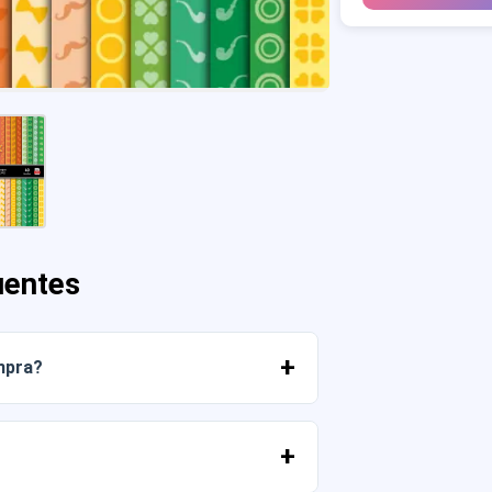
uentes
mpra?
r os arquivos imediatamente da sua