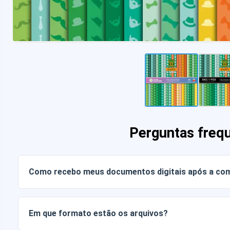
Perguntas freq
Como recebo meus documentos digitais após a co
Assim que o pagamento for confirmado, você poderá baixa
conta ou através do link enviado para o seu e-mail.
Em que formato estão os arquivos?