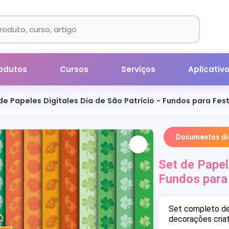
odutos
Cursos
Serviços
Aplicativ
de Papeles Digitales Dia de São Patrício - Fundos para Fe
Documentos dig
Set de Papel
Fundos para
Set completo de 
decorações criat