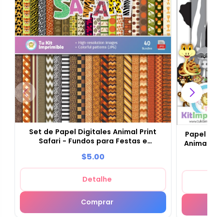
Set de Papel Digitales Animal Print
Papel de
Safari - Fundos para Festas e
Animal Sa
Scrapbooking
$5.00
Detalhe
Comprar