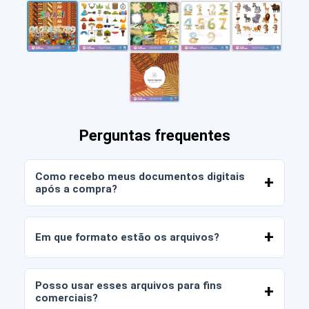
Perguntas frequentes
Como recebo meus documentos digitais
após a compra?
Assim que o pagamento for confirmado, você
poderá baixar os arquivos imediatamente da sua
Em que formato estão os arquivos?
conta ou através do link enviado para o seu e-
mail.
Os documentos digitais são entregues nos
formatos JPG e PNG em alta resolução (300
Posso usar esses arquivos para fins
DPI). Alguns pacotes também incluem arquivos
comerciais?
AI ou PDF.