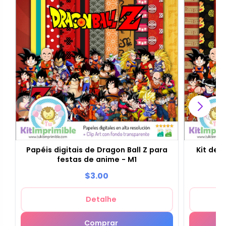
Papéis digitais de Dragon Ball Z para
Kit de 
festas de anime - M1
f
$3.00
Detalhe
Comprar