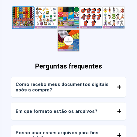
Perguntas frequentes
Como recebo meus documentos digitais
após a compra?
Assim que o pagamento for confirmado, você
poderá baixar os arquivos imediatamente da sua
Em que formato estão os arquivos?
conta ou através do link enviado para o seu e-
mail.
Os documentos digitais são entregues nos
formatos JPG e PNG em alta resolução (300
Posso usar esses arquivos para fins
DPI). Alguns pacotes também incluem arquivos