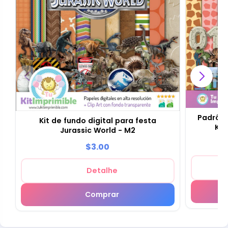
Padrões
Kit de fundo digital para festa
Kit
Jurassic World - M2
$3.00
Detalhe
Comprar