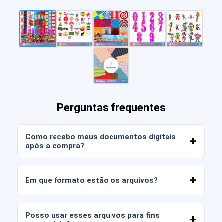
Perguntas frequentes
Como recebo meus documentos digitais
após a compra?
Assim que o pagamento for confirmado, você
poderá baixar os arquivos imediatamente da sua
Em que formato estão os arquivos?
conta ou através do link enviado para o seu e-
mail.
Os documentos digitais são entregues nos
formatos JPG e PNG em alta resolução (300
Posso usar esses arquivos para fins
DPI). Alguns pacotes também incluem arquivos