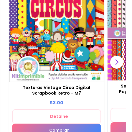
Set 
Texturas Vintage Circo Digital
Payas
Scrapbook Retro - M7
$3.00
Detalhe
Comprar