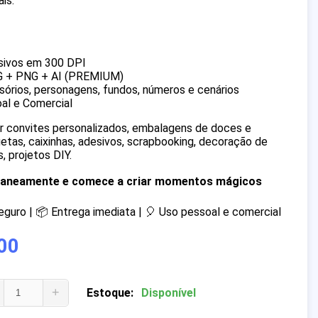
is.
sivos em 300 DPI
G + PNG + AI (PREMIUM)
órios, personagens, fundos, números e cenários
al e Comercial
iar convites personalizados, embalagens de doces e
quetas, caixinhas, adesivos, scrapbooking, decoração de
, projetos DIY.
ntaneamente e comece a criar momentos mágicos
uro | 📦 Entrega imediata | 🎈 Uso pessoal e comercial
00
+
Estoque:
Disponível