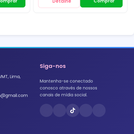
omprar
Detalhe
Comprar
Siga-nos
VMT, Lima,
Mantenha-se conectado
conosco através de nossos
canais de mídia social.
om@gmail.com