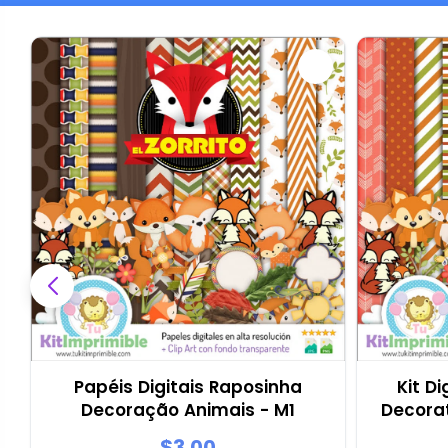
Papéis Digitais Raposinha
Kit D
Decoração Animais - M1
Decorat
$3.00