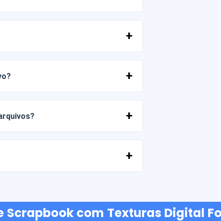
 PNG em alta resolução (300 DPI).
merciais, desde que você não revenda os
vo?
 entrar em contato conosco e nos contar
 arquivos?
ato conosco e ajudaremos você a
ancárias, Yape, Plin, cartões de débito
e Scrapbook com Texturas Digital Fo