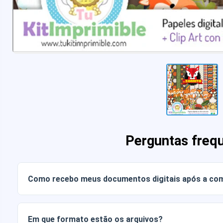
Perguntas freq
Como recebo meus documentos digitais após a co
Assim que o pagamento for confirmado, você poderá baixa
conta ou através do link enviado para o seu e-mail.
Em que formato estão os arquivos?