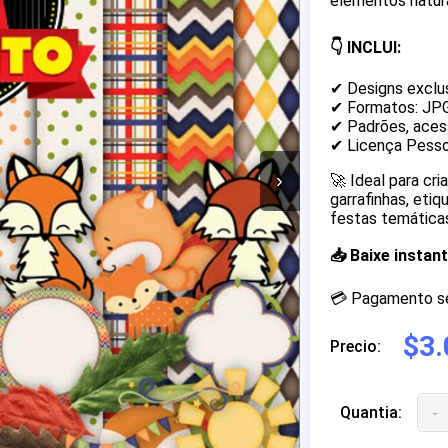
elementos natura
👇 INCLUI:
✔ Designs exclu
✔ Formatos: JP
✔ Padrões, acess
✔ Licença Pesso
›
🚀 Ideal para cr
garrafinhas, eti
festas temáticas
📥 Baixe insta
💳 Pagamento seg
$3.
Precio:
-
Quantia: