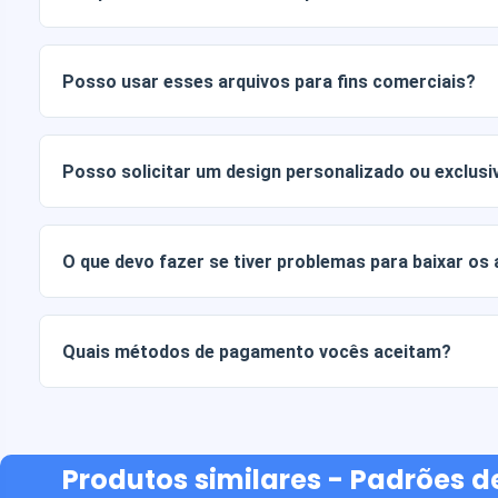
Os documentos digitais são entregues nos formatos JPG e
Alguns pacotes também incluem arquivos AI ou PDF.
Posso usar esses arquivos para fins comerciais?
Todos os nossos produtos incluem licenças pessoais e co
arquivos tal como estão (sem modificações).
Posso solicitar um design personalizado ou exclusi
Sim, oferecemos serviços de design personalizado. Basta
sua ideia.
O que devo fazer se tiver problemas para baixar os
Se o seu download falhar ou o link expirar, entre em cont
recuperar seus arquivos sem custo adicional.
Quais métodos de pagamento vocês aceitam?
Aceitamos todas as formas de pagamento: transferências b
ou crédito, PayPal e muito mais.
Produtos similares
- Padrões d