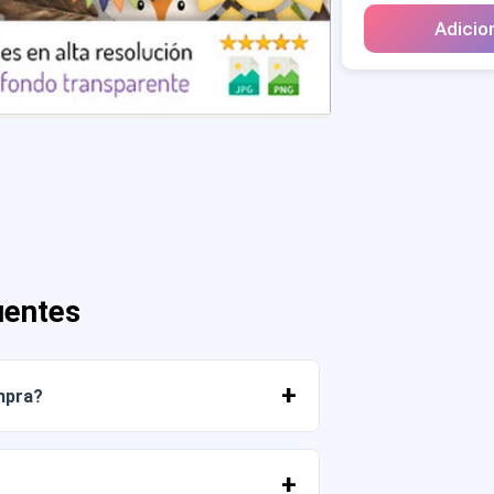
Adicio
uentes
mpra?
r os arquivos imediatamente da sua