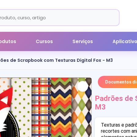
odutos
Cursos
Serviços
Aplicativ
ões de Scrapbook com Texturas Digital Fox - M3
Documentos dig
Padrões de S
M3
Texturas e padrõ
recortes com ani