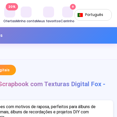
20%
0
Português
Ofertas
Minha conta
Meus favoritos
Carrinho
os
itais
crapbook com Texturas Digital Fox -
es com motivos de raposa, perfeitos para álbuns de
mais, álbuns de recordações e projetos DIY com