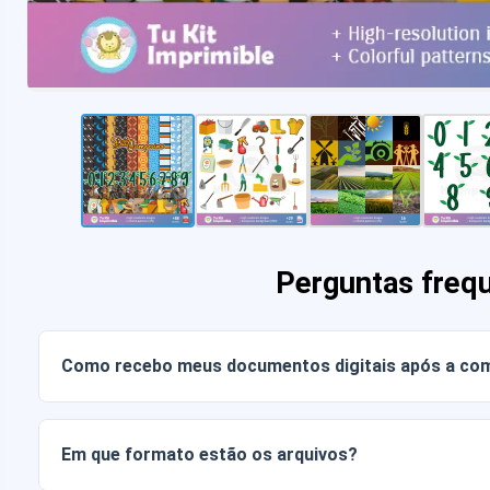
Perguntas freq
Como recebo meus documentos digitais após a co
Assim que o pagamento for confirmado, você poderá baixa
conta ou através do link enviado para o seu e-mail.
Em que formato estão os arquivos?