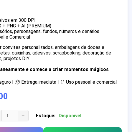
sivos em 300 DPI
G + PNG + AI (PREMIUM)
órios, personagens, fundos, números e cenários
al e Comercial
iar convites personalizados, embalagens de doces e
quetas, caixinhas, adesivos, scrapbooking, decoração de
, projetos DIY.
ntaneamente e comece a criar momentos mágicos
uro | 📦 Entrega imediata | 🎈 Uso pessoal e comercial
00
+
Estoque:
Disponível