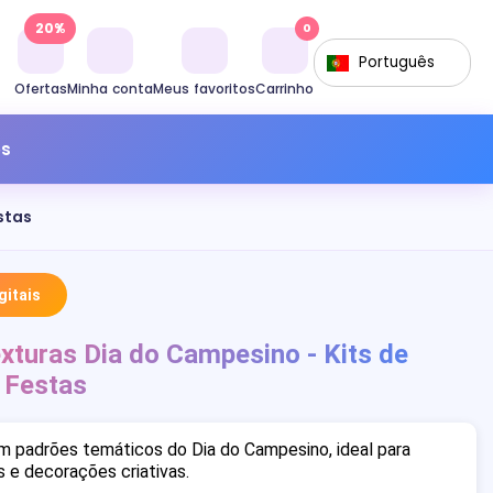
20%
0
Português
Ofertas
Minha conta
Meus favoritos
Carrinho
os
stas
itais
xturas Dia do Campesino - Kits de
 Festas
m padrões temáticos do Dia do Campesino, ideal para
s e decorações criativas.