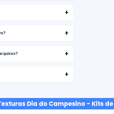
 PNG em alta resolução (300 DPI).
merciais, desde que você não revenda os
vo?
 entrar em contato conosco e nos contar
 arquivos?
ato conosco e ajudaremos você a
ancárias, Yape, Plin, cartões de débito
 Texturas Dia do Campesino - Kits d