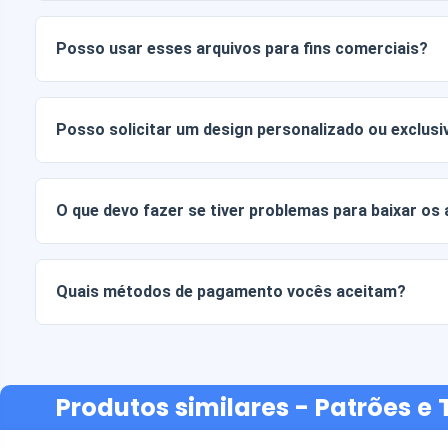
Os documentos digitais são entregues nos formatos JPG e
Alguns pacotes também incluem arquivos AI ou PDF.
Posso usar esses arquivos para fins comerciais?
Todos os nossos produtos incluem licenças pessoais e co
arquivos tal como estão (sem modificações).
Posso solicitar um design personalizado ou exclusi
Sim, oferecemos serviços de design personalizado. Basta
sua ideia.
O que devo fazer se tiver problemas para baixar os
Se o seu download falhar ou o link expirar, entre em cont
recuperar seus arquivos sem custo adicional.
Quais métodos de pagamento vocês aceitam?
Aceitamos todas as formas de pagamento: transferências b
ou crédito, PayPal e muito mais.
Produtos similares
- Patrões e