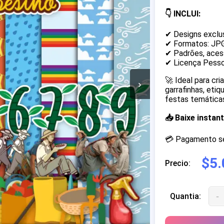
👇 INCLUI:
✔ Designs exclu
✔ Formatos: JP
✔ Padrões, acess
✔ Licença Pesso
🚀 Ideal para cr
›
garrafinhas, eti
festas temáticas
📥 Baixe insta
💳 Pagamento seg
$5.
Precio:
-
Quantia: