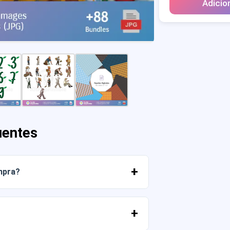
Adicio
uentes
mpra?
r os arquivos imediatamente da sua