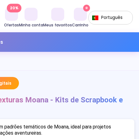
20%
0
Português
Ofertas
Minha conta
Meus favoritos
Carrinho
os
itais
exturas Moana - Kits de Scrapbook e
m padrões temáticos de Moana, ideal para projetos
rações aventureiras.