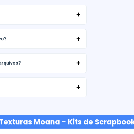
 PNG em alta resolução (300 DPI).
merciais, desde que você não revenda os
vo?
 entrar em contato conosco e nos contar
 arquivos?
ato conosco e ajudaremos você a
ancárias, Yape, Plin, cartões de débito
 Texturas Moana - Kits de Scrapbook