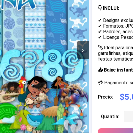
👇 INCLUI:
✔ Designs exclu
✔ Formatos: JP
✔ Padrões, acess
✔ Licença Pesso
🚀 Ideal para cr
›
garrafinhas, eti
festas temáticas
📥 Baixe insta
💳 Pagamento seg
$5.
Precio:
-
Quantia: