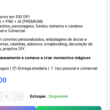
sivos em 300 DPI
G + PNG + AI (PREMIUM)
órios, personagens, fundos, números e cenários
al e Comercial
iar convites personalizados, embalagens de doces e
quetas, caixinhas, adesivos, scrapbooking, decoração de
, projetos DIY.
ntaneamente e comece a criar momentos mágicos
uro | 📦 Entrega imediata | 🎈 Uso pessoal e comercial
00
+
Estoque:
Disponível