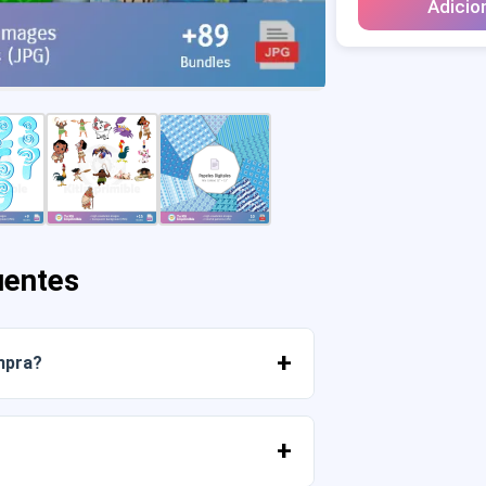
Adicio
uentes
mpra?
r os arquivos imediatamente da sua