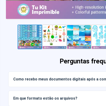
Perguntas freq
Como recebo meus documentos digitais após a co
Assim que o pagamento for confirmado, você poderá baixa
conta ou através do link enviado para o seu e-mail.
Em que formato estão os arquivos?