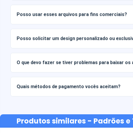
Os documentos digitais são entregues nos formatos JPG e
Alguns pacotes também incluem arquivos AI ou PDF.
Posso usar esses arquivos para fins comerciais?
Todos os nossos produtos incluem licenças pessoais e co
arquivos tal como estão (sem modificações).
Posso solicitar um design personalizado ou exclusi
Sim, oferecemos serviços de design personalizado. Basta
sua ideia.
O que devo fazer se tiver problemas para baixar os
Se o seu download falhar ou o link expirar, entre em cont
recuperar seus arquivos sem custo adicional.
Quais métodos de pagamento vocês aceitam?
Aceitamos todas as formas de pagamento: transferências b
ou crédito, PayPal e muito mais.
Produtos similares
- Padrões e