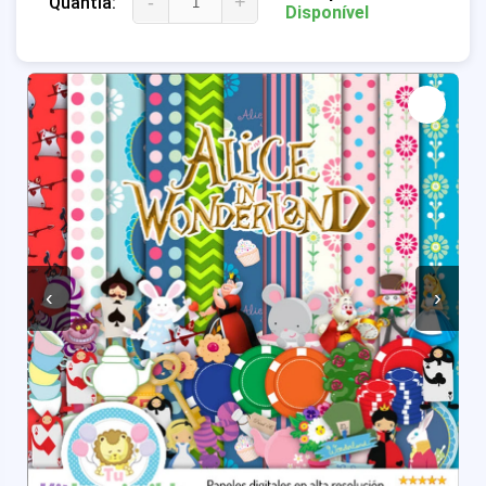
-
+
Quantia:
Disponível
‹
›