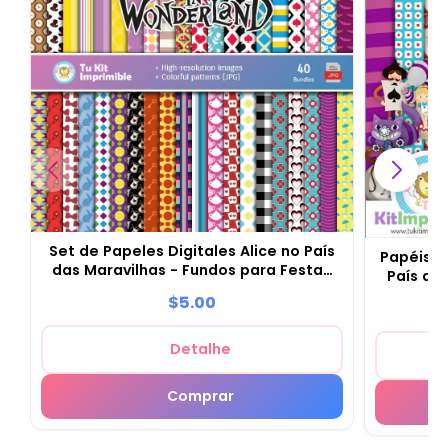
Set de Papeles Digitales Alice no País
Papéis di
das Maravilhas - Fundos para Festas
País da
e Scrapbooking
$5.00
Detalhe
Comprar