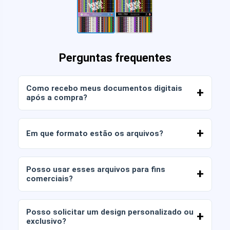
Perguntas frequentes
Como recebo meus documentos digitais
após a compra?
Assim que o pagamento for confirmado, você
poderá baixar os arquivos imediatamente da sua
Em que formato estão os arquivos?
conta ou através do link enviado para o seu e-
mail.
Os documentos digitais são entregues nos
formatos JPG e PNG em alta resolução (300
Posso usar esses arquivos para fins
DPI). Alguns pacotes também incluem arquivos
comerciais?
AI ou PDF.
Todos os nossos produtos incluem licenças
pessoais e comerciais, desde que você não
Posso solicitar um design personalizado ou
revenda os arquivos tal como estão (sem
exclusivo?
modificações).