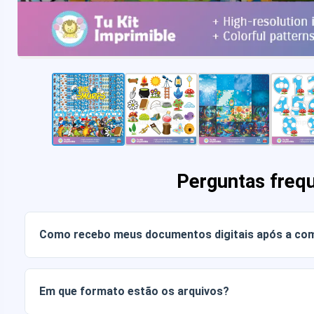
Perguntas freq
Como recebo meus documentos digitais após a co
Assim que o pagamento for confirmado, você poderá baixa
conta ou através do link enviado para o seu e-mail.
Em que formato estão os arquivos?