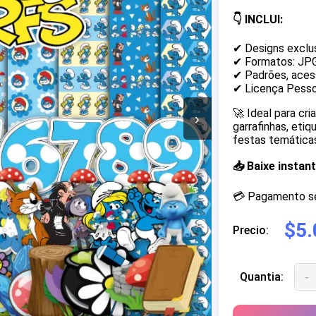
👇 INCLUI:
✔ Designs exclu
✔ Formatos: JP
✔ Padrões, acess
✔ Licença Pesso
🚀 Ideal para cr
›
garrafinhas, eti
festas temáticas
📥 Baixe insta
💳 Pagamento seg
$5.
Precio:
-
Quantia: