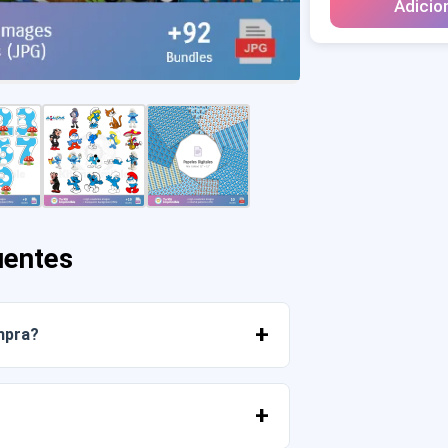
Adicio
uentes
mpra?
r os arquivos imediatamente da sua