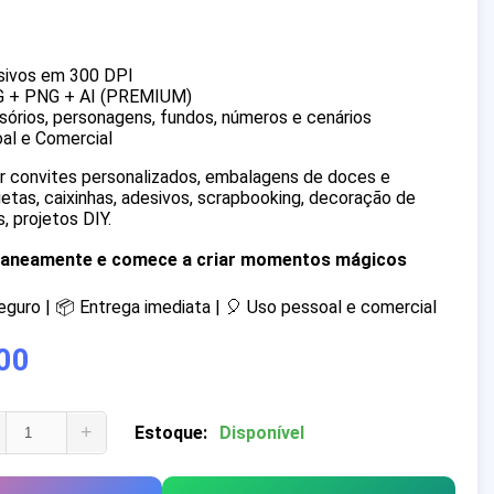
sivos em 300 DPI
G + PNG + AI (PREMIUM)
órios, personagens, fundos, números e cenários
al e Comercial
iar convites personalizados, embalagens de doces e
quetas, caixinhas, adesivos, scrapbooking, decoração de
, projetos DIY.
ntaneamente e comece a criar momentos mágicos
uro | 📦 Entrega imediata | 🎈 Uso pessoal e comercial
00
+
Estoque:
Disponível