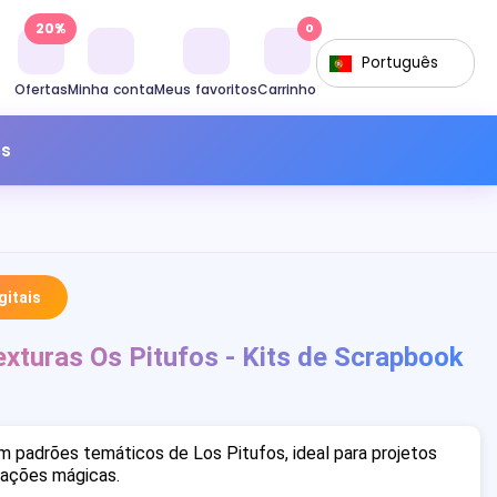
20%
0
Português
Ofertas
Minha conta
Meus favoritos
Carrinho
os
itais
xturas Os Pitufos - Kits de Scrapbook
 padrões temáticos de Los Pitufos, ideal para projetos
rações mágicas.