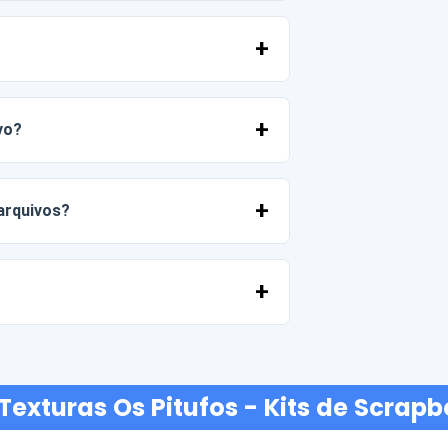
 PNG em alta resolução (300 DPI).
merciais, desde que você não revenda os
vo?
 entrar em contato conosco e nos contar
 arquivos?
ato conosco e ajudaremos você a
ancárias, Yape, Plin, cartões de débito
Texturas Os Pitufos - Kits de Scrapb