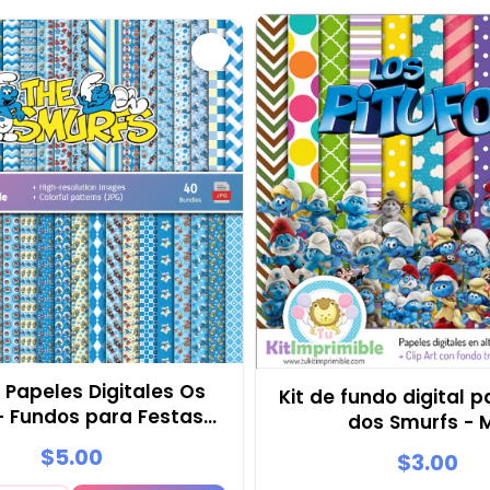
 Papeles Digitales Os
Kit de fundo digital p
 - Fundos para Festas e
dos Smurfs - 
Scrapbooking
$5.00
$3.00