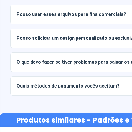
Os documentos digitais são entregues nos formatos JPG e
Alguns pacotes também incluem arquivos AI ou PDF.
Posso usar esses arquivos para fins comerciais?
Todos os nossos produtos incluem licenças pessoais e co
arquivos tal como estão (sem modificações).
Posso solicitar um design personalizado ou exclusi
Sim, oferecemos serviços de design personalizado. Basta
sua ideia.
O que devo fazer se tiver problemas para baixar os
Se o seu download falhar ou o link expirar, entre em cont
recuperar seus arquivos sem custo adicional.
Quais métodos de pagamento vocês aceitam?
Aceitamos todas as formas de pagamento: transferências b
ou crédito, PayPal e muito mais.
Produtos similares
- Padrões e 