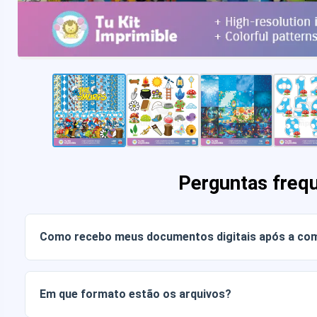
Perguntas freq
Como recebo meus documentos digitais após a co
Assim que o pagamento for confirmado, você poderá baixa
conta ou através do link enviado para o seu e-mail.
Em que formato estão os arquivos?