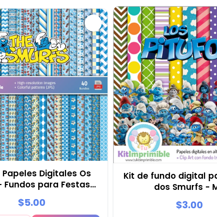
 Papeles Digitales Os
Kit de fundo digital p
 - Fundos para Festas e
dos Smurfs - 
Scrapbooking
$5.00
$3.00