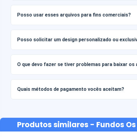
Os documentos digitais são entregues nos formatos JPG e
Alguns pacotes também incluem arquivos AI ou PDF.
Posso usar esses arquivos para fins comerciais?
Todos os nossos produtos incluem licenças pessoais e co
arquivos tal como estão (sem modificações).
Posso solicitar um design personalizado ou exclusi
Sim, oferecemos serviços de design personalizado. Basta
sua ideia.
O que devo fazer se tiver problemas para baixar os
Se o seu download falhar ou o link expirar, entre em cont
recuperar seus arquivos sem custo adicional.
Quais métodos de pagamento vocês aceitam?
Aceitamos todas as formas de pagamento: transferências b
ou crédito, PayPal e muito mais.
Produtos similares
- Fundos Os