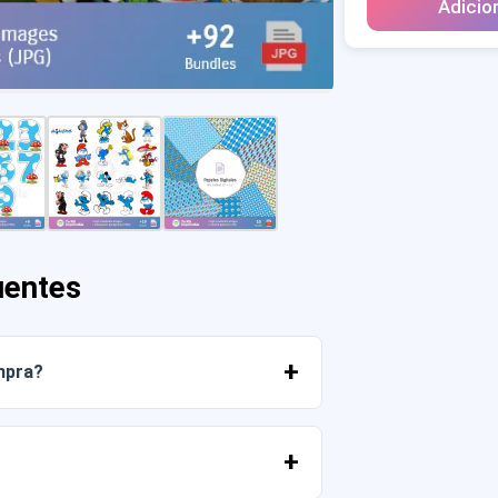
Adicio
uentes
mpra?
r os arquivos imediatamente da sua