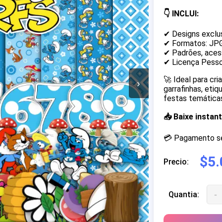
👇 INCLUI:
✔ Designs exclu
✔ Formatos: JP
✔ Padrões, acess
✔ Licença Pesso
🚀 Ideal para cr
›
garrafinhas, eti
festas temáticas
📥 Baixe insta
💳 Pagamento seg
$5.
Precio:
-
Quantia: