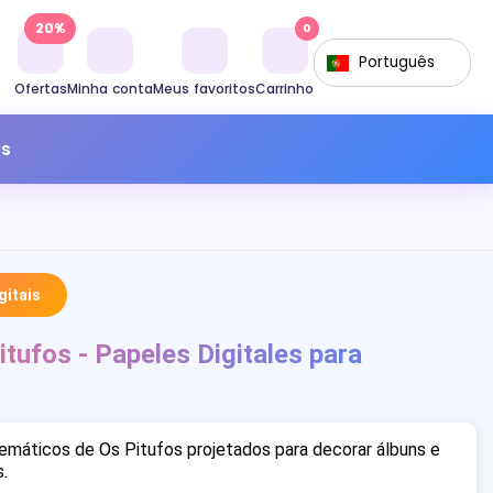
20%
0
Português
Ofertas
Minha conta
Meus favoritos
Carrinho
os
itais
tufos - Papeles Digitales para
temáticos de Os Pitufos projetados para decorar álbuns e
.