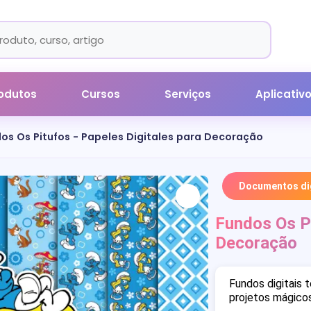
odutos
Cursos
Serviços
Aplicativ
os Os Pitufos - Papeles Digitales para Decoração
Documentos dig
Fundos Os Pi
Decoração
Fundos digitais 
projetos mágicos