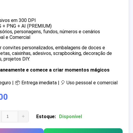
sivos em 300 DPI
G + PNG + AI (PREMIUM)
órios, personagens, fundos, números e cenários
al e Comercial
iar convites personalizados, embalagens de doces e
quetas, caixinhas, adesivos, scrapbooking, decoração de
, projetos DIY.
ntaneamente e comece a criar momentos mágicos
uro | 📦 Entrega imediata | 🎈 Uso pessoal e comercial
00
+
Estoque:
Disponível