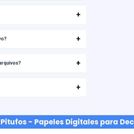
 PNG em alta resolução (300 DPI).
merciais, desde que você não revenda os
vo?
 entrar em contato conosco e nos contar
 arquivos?
ato conosco e ajudaremos você a
ancárias, Yape, Plin, cartões de débito
 Pitufos - Papeles Digitales para D