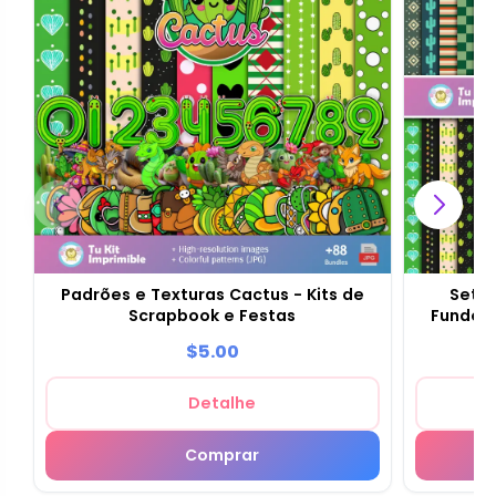
Padrões e Texturas Cactus - Kits de
Set d
Scrapbook e Festas
Fundos 
$5.00
Detalhe
Comprar