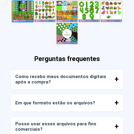
Perguntas frequentes
Como recebo meus documentos digitais
após a compra?
Assim que o pagamento for confirmado, você
poderá baixar os arquivos imediatamente da sua
Em que formato estão os arquivos?
conta ou através do link enviado para o seu e-
mail.
Os documentos digitais são entregues nos
formatos JPG e PNG em alta resolução (300
Posso usar esses arquivos para fins
DPI). Alguns pacotes também incluem arquivos
comerciais?
AI ou PDF.