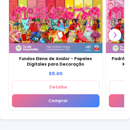
Fundos Elena de Avalor - Papeles
Padrões 
Digitales para Decoração
Kit
$5.00
Detalhe
Comprar