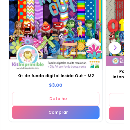
Padr
Kit de fundo digital Inside Out - M2
Intensa
$3.00
Detalhe
Comprar