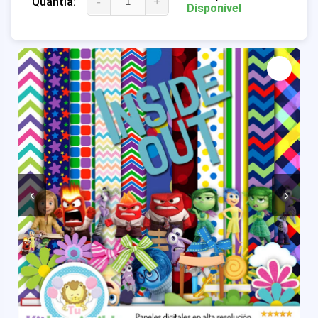
-
+
Quantia:
Disponível
‹
›