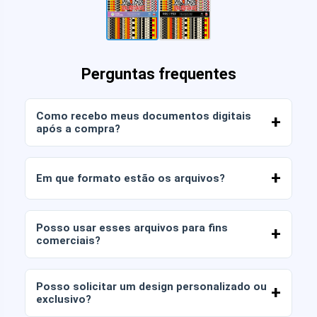
Perguntas frequentes
Como recebo meus documentos digitais
após a compra?
Assim que o pagamento for confirmado, você
poderá baixar os arquivos imediatamente da sua
Em que formato estão os arquivos?
conta ou através do link enviado para o seu e-
mail.
Os documentos digitais são entregues nos
formatos JPG e PNG em alta resolução (300
Posso usar esses arquivos para fins
DPI). Alguns pacotes também incluem arquivos
comerciais?
AI ou PDF.
Todos os nossos produtos incluem licenças
pessoais e comerciais, desde que você não
Posso solicitar um design personalizado ou
revenda os arquivos tal como estão (sem
exclusivo?
modificações).