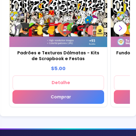
Padrões e Texturas Dálmatas - Kits
Fundos D
de Scrapbook e Festas
$5.00
Detalhe
Comprar