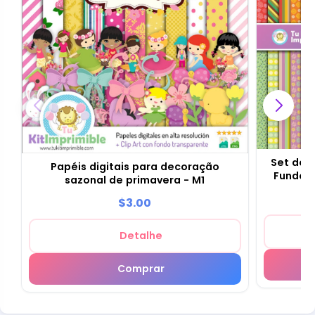
Set de P
Papéis digitais para decoração
Fundos 
sazonal de primavera - M1
$3.00
Detalhe
Comprar