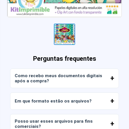
Perguntas frequentes
Como recebo meus documentos digitais
após a compra?
Assim que o pagamento for confirmado, você
poderá baixar os arquivos imediatamente da sua
Em que formato estão os arquivos?
conta ou através do link enviado para o seu e-
mail.
Os documentos digitais são entregues nos
formatos JPG e PNG em alta resolução (300
Posso usar esses arquivos para fins
DPI). Alguns pacotes também incluem arquivos
comerciais?
AI ou PDF.