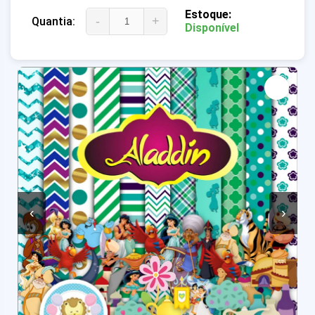
Estoque:
-
+
Quantia:
Disponível
‹
›