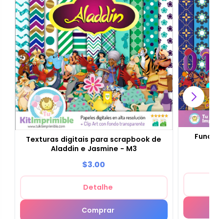
Fundos
Texturas digitais para scrapbook de
D
Aladdin e Jasmine - M3
$3.00
Detalhe
Comprar