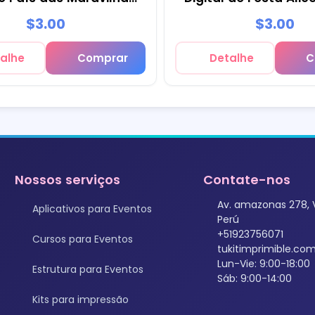
para festas - M1
das Maravilhas 
$3.00
$3.00
alhe
Comprar
Detalhe
C
Nossos serviços
Contate-nos
Av. amazonas 278, 
Aplicativos para Eventos
Perú
+51923756071
Cursos para Eventos
tukitimprimible.c
Lun-Vie: 9:00-18:00
Estrutura para Eventos
Sáb: 9:00-14:00
Kits para impressão