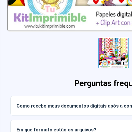
Perguntas freq
Como recebo meus documentos digitais após a co
Assim que o pagamento for confirmado, você poderá baixa
conta ou através do link enviado para o seu e-mail.
Em que formato estão os arquivos?