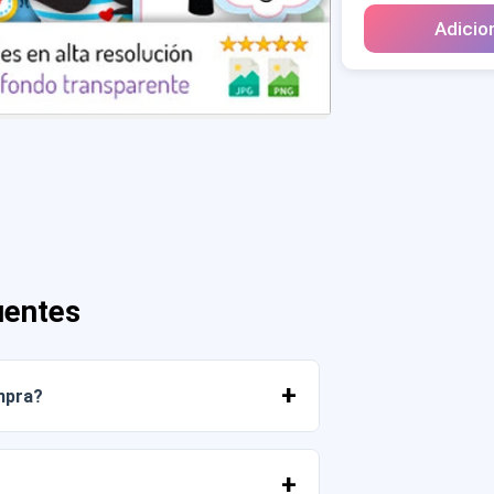
Adicio
uentes
mpra?
r os arquivos imediatamente da sua