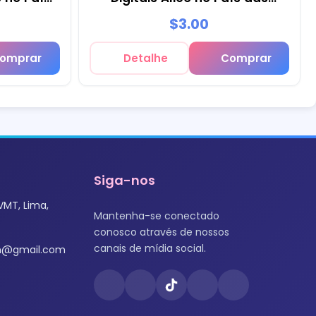
- M6
Maravilhas - M2
$3.00
omprar
Detalhe
Comprar
Siga-nos
VMT, Lima,
Mantenha-se conectado
conosco através de nossos
canais de mídia social.
om@gmail.com