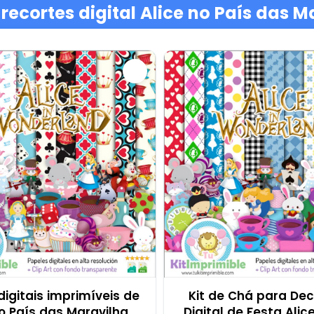
ecortes digital Alice no País das M
digitais imprimíveis de
Kit de Chá para De
no País das Maravilhas
Digital de Festa Alic