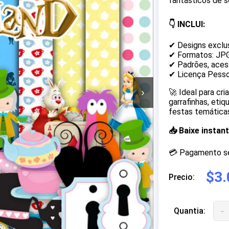
fantásticos de s
👇 INCLUI:
✔ Designs exclu
✔ Formatos: JP
✔ Padrões, acess
✔ Licença Pesso
›
🚀 Ideal para cr
garrafinhas, eti
festas temáticas
📥 Baixe insta
💳 Pagamento seg
$3.
Precio:
-
Quantia: