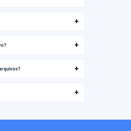
 PNG em alta resolução (300 DPI).
merciais, desde que você não revenda os
vo?
 entrar em contato conosco e nos contar
 arquivos?
ato conosco e ajudaremos você a
ancárias, Yape, Plin, cartões de débito