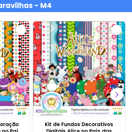
aravilhas - M4
coração
Kit de Fundos Decorativos
e no País
Digitais Alice no País das