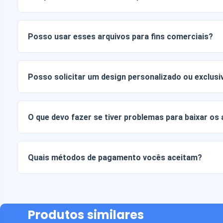
Os documentos digitais são entregues nos formatos JPG e
Alguns pacotes também incluem arquivos AI ou PDF.
Posso usar esses arquivos para fins comerciais?
Todos os nossos produtos incluem licenças pessoais e co
arquivos tal como estão (sem modificações).
Posso solicitar um design personalizado ou exclusi
Sim, oferecemos serviços de design personalizado. Basta
sua ideia.
O que devo fazer se tiver problemas para baixar os
Se o seu download falhar ou o link expirar, entre em cont
recuperar seus arquivos sem custo adicional.
Quais métodos de pagamento vocês aceitam?
Aceitamos todas as formas de pagamento: transferências b
ou crédito, PayPal e muito mais.
Produtos similares