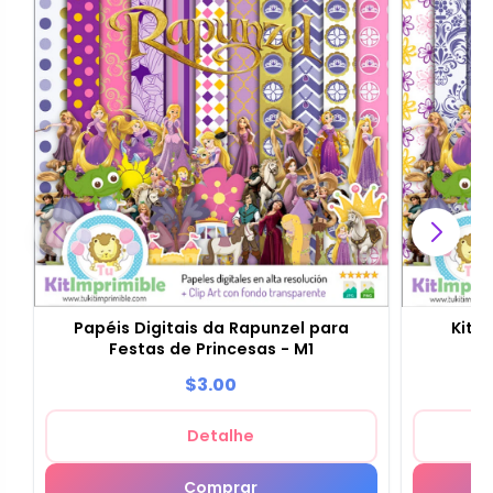
Kit d
Papéis Digitais da Rapunzel para
Festas de Princesas - M1
$3.00
Detalhe
Comprar