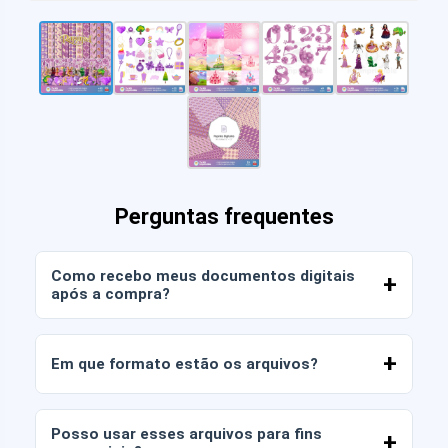
Perguntas frequentes
Como recebo meus documentos digitais
após a compra?
Assim que o pagamento for confirmado, você
poderá baixar os arquivos imediatamente da sua
Em que formato estão os arquivos?
conta ou através do link enviado para o seu e-
mail.
Os documentos digitais são entregues nos
formatos JPG e PNG em alta resolução (300
Posso usar esses arquivos para fins
DPI). Alguns pacotes também incluem arquivos