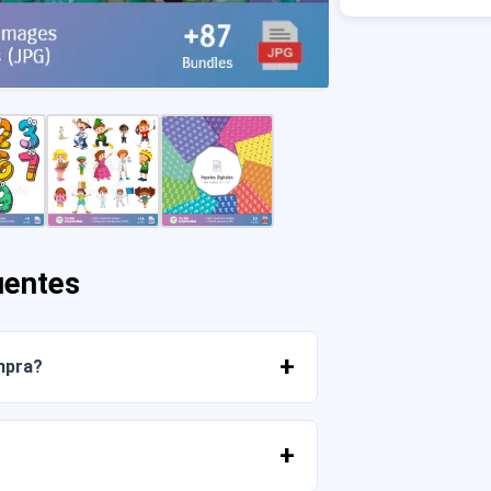
uentes
mpra?
r os arquivos imediatamente da sua