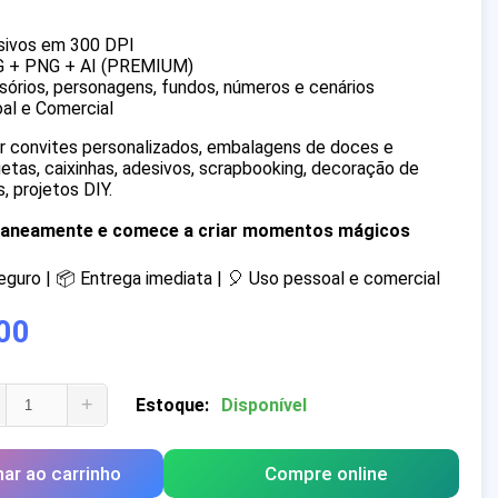
sivos em 300 DPI
G + PNG + AI (PREMIUM)
órios, personagens, fundos, números e cenários
al e Comercial
iar convites personalizados, embalagens de doces e
quetas, caixinhas, adesivos, scrapbooking, decoração de
, projetos DIY.
ntaneamente e comece a criar momentos mágicos
uro | 📦 Entrega imediata | 🎈 Uso pessoal e comercial
00
+
Estoque:
Disponível
nar ao carrinho
Compre online