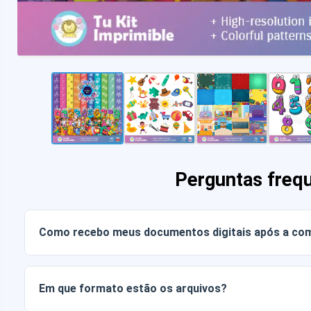
Perguntas freq
Como recebo meus documentos digitais após a co
Assim que o pagamento for confirmado, você poderá baixa
conta ou através do link enviado para o seu e-mail.
Em que formato estão os arquivos?