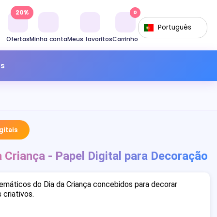
20%
0
Português
Ofertas
Minha conta
Meus favoritos
Carrinho
os
itais
 Criança - Papel Digital para Decoração
temáticos do Dia da Criança concebidos para decorar
 criativos.