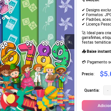
✔ Designs exclu
✔ Formatos: JP
✔ Padrões, acess
✔ Licença Pesso
🚀 Ideal para cr
garrafinhas, eti
›
festas temáticas
📥 Baixe insta
💳 Pagamento seg
$5.
Precio:
-
Quantia:
Adicio