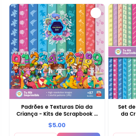
Padrões e Texturas Dia da
Set de
Criança - Kits de Scrapbook e
da Cr
Festas
Fes
$5.00