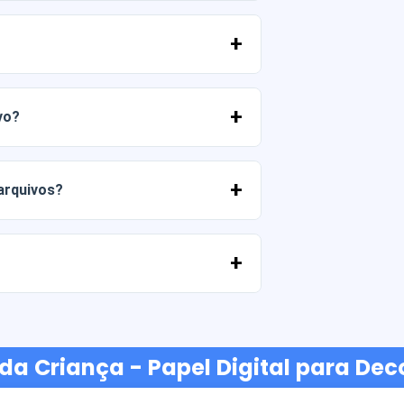
 PNG em alta resolução (300 DPI).
merciais, desde que você não revenda os
vo?
 entrar em contato conosco e nos contar
 arquivos?
ato conosco e ajudaremos você a
ancárias, Yape, Plin, cartões de débito
 da Criança - Papel Digital para De