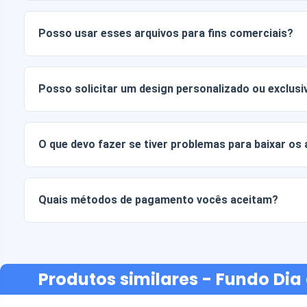
Os documentos digitais são entregues nos formatos JPG e
Alguns pacotes também incluem arquivos AI ou PDF.
Posso usar esses arquivos para fins comerciais?
Todos os nossos produtos incluem licenças pessoais e co
arquivos tal como estão (sem modificações).
Posso solicitar um design personalizado ou exclusi
Sim, oferecemos serviços de design personalizado. Basta
sua ideia.
O que devo fazer se tiver problemas para baixar os
Se o seu download falhar ou o link expirar, entre em cont
recuperar seus arquivos sem custo adicional.
Quais métodos de pagamento vocês aceitam?
Aceitamos todas as formas de pagamento: transferências b
ou crédito, PayPal e muito mais.
Produtos similares
- Fundo Dia