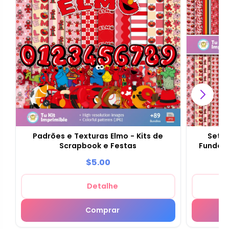
Padrões e Texturas Elmo - Kits de
Set d
Scrapbook e Festas
Fundos 
$5.00
Detalhe
Comprar