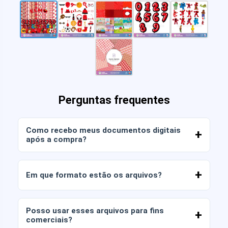
Perguntas frequentes
Como recebo meus documentos digitais
após a compra?
Assim que o pagamento for confirmado, você
poderá baixar os arquivos imediatamente da sua
Em que formato estão os arquivos?
conta ou através do link enviado para o seu e-
mail.
Os documentos digitais são entregues nos
formatos JPG e PNG em alta resolução (300
Posso usar esses arquivos para fins
DPI). Alguns pacotes também incluem arquivos
comerciais?
AI ou PDF.