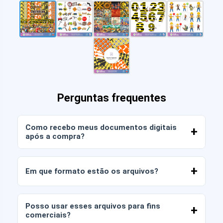
Perguntas frequentes
Como recebo meus documentos digitais
após a compra?
Assim que o pagamento for confirmado, você
poderá baixar os arquivos imediatamente da sua
Em que formato estão os arquivos?
conta ou através do link enviado para o seu e-
mail.
Os documentos digitais são entregues nos
formatos JPG e PNG em alta resolução (300
Posso usar esses arquivos para fins
DPI). Alguns pacotes também incluem arquivos
comerciais?
AI ou PDF.