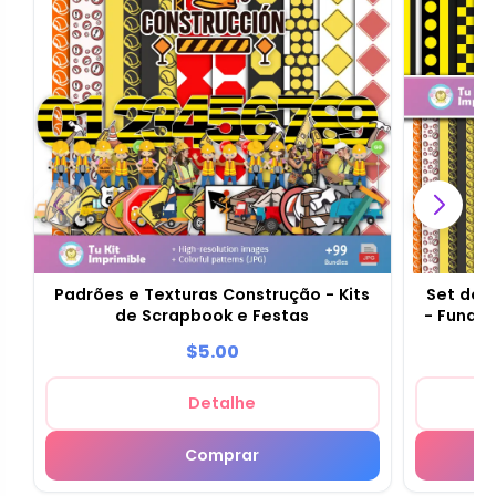
Padrões e Texturas Construção - Kits
Set de 
de Scrapbook e Festas
- Fundo
$5.00
Detalhe
Comprar