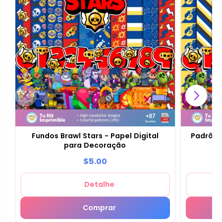
Fundos Brawl Stars - Papel Digital
Padrões 
para Decoração
d
$5.00
Detalhe
Comprar