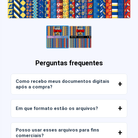
Perguntas frequentes
Como recebo meus documentos digitais
após a compra?
Assim que o pagamento for confirmado, você
poderá baixar os arquivos imediatamente da sua
Em que formato estão os arquivos?
conta ou através do link enviado para o seu e-
mail.
Os documentos digitais são entregues nos
formatos JPG e PNG em alta resolução (300
Posso usar esses arquivos para fins
DPI). Alguns pacotes também incluem arquivos
comerciais?
AI ou PDF.