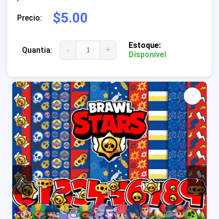
$5.00
Precio:
Estoque:
-
+
Quantia:
Disponível
‹
›