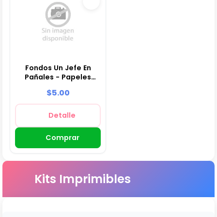
Fondos Un Jefe En
Pañales - Papeles
Digitales para
$5.00
Decoración
Detalle
Comprar
Kits Imprimibles