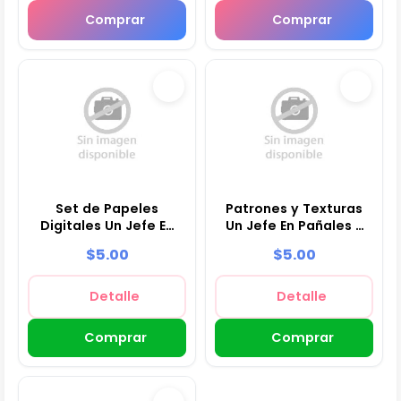
Comprar
Comprar
Set de Papeles
Patrones y Texturas
Digitales Un Jefe En
Un Jefe En Pañales -
Pañales - Fondos
Kits de Scrapbook y
$5.00
$5.00
para Fiestas y
Fiestas
Scrapbooking
Detalle
Detalle
Comprar
Comprar