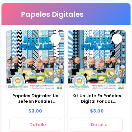
Papeles Digitales
Papeles Digitales Un
Kit Un Jefe En Pañales
Jefe En Pañales
Digital Fondos
Fiestas Infantiles - M1
Decorativos Fiestas -
$3.00
$3.00
M2
Detalle
Detalle