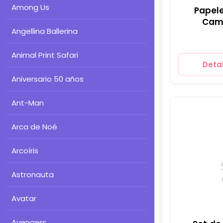
Among Us
Papele
Camp
Angellina Ballerina
De
Animal Print Safari
Detal
Aniversario 50 años
Ant-Man
Arca de Noé
Arcoíris
Astronauta
Avatar
Avengers