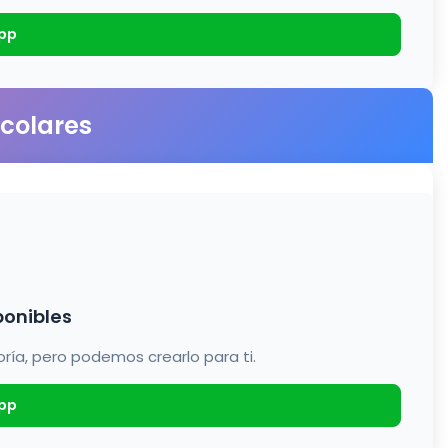
pp
scolares
ponibles
a, pero podemos crearlo para ti.
pp