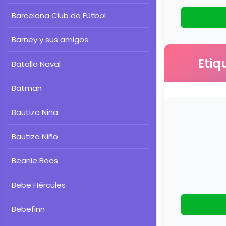
Barcelona Club de Fútbol
Barney y sus amigos
Etiq
Batalla Naval
Batman
Bautizo Niña
Bautizo Niño
Beanie Boos
Bebe Hércules
Bebefinn