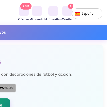
20%
0
Español
Ofertas
Mi cuenta
Mi favoritos
Carrito
ivos
s
 con decoraciones de fútbol y acción.
#A9A9A9
do