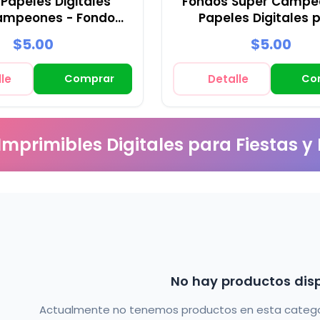
 Papeles Digitales
Fondos Super Campe
ampeones - Fondos
Papeles Digitales 
stas y Scrapbooking
Decoración
$5.00
$5.00
le
Comprar
Detalle
Co
 Imprimibles Digitales para Fiestas y
No hay productos dis
Actualmente no tenemos productos en esta categorí