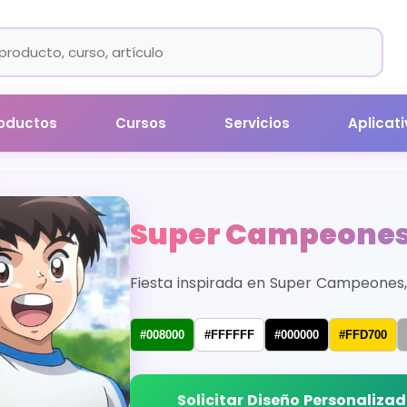
oductos
Cursos
Servicios
Aplicat
Super Campeone
Fiesta inspirada en Super Campeones,
#008000
#FFFFFF
#000000
#FFD700
Solicitar Diseño Personaliza