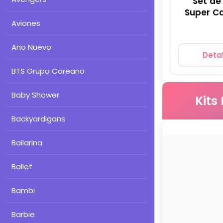
Set de
Super C
Aviones
para Fie
Año Nuevo
Detal
BTS Grupo Coreano
Baby Shower
Kits
Backyardigans
Bailarina
Ballet
Bambi
Barbie