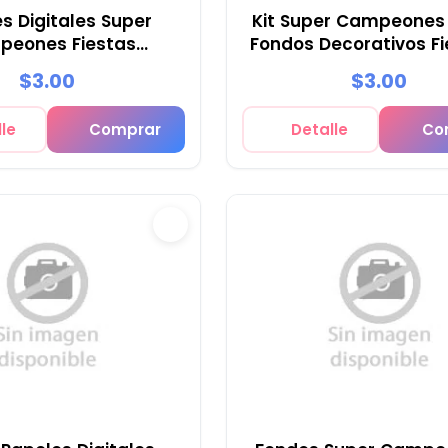
s Digitales Super
Kit Super Campeones 
eones Fiestas
Fondos Decorativos Fi
portivas - M1
M2
$3.00
$3.00
le
Comprar
Detalle
Co