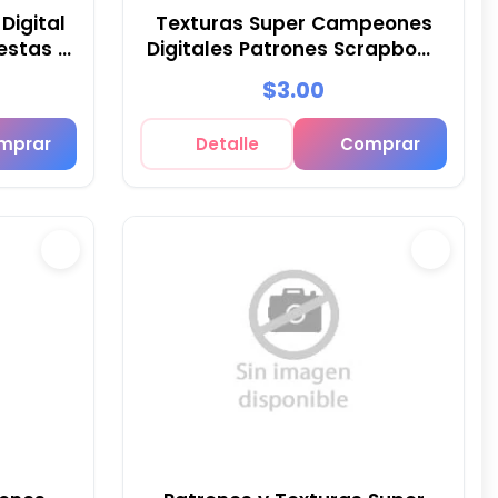
Digital
Texturas Super Campeones
estas -
Digitales Patrones Scrapbook
- M3
$3.00
mprar
Detalle
Comprar