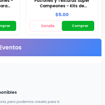
ones -
Patrones y Texturas Super
para
Campeones - Kits de
Scrapbook y Fiestas
$5.00
mprar
Detalle
Comprar
 Eventos
ponibles
a, pero podemos crearlo para ti.