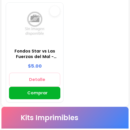
Fondos Star vs Las
Fuerzas del Mal -
Papeles Digitales
$5.00
para Decoración
Detalle
Comprar
Kits Imprimibles