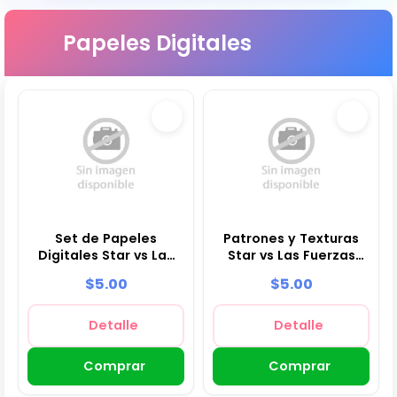
Papeles Digitales
Set de Papeles
Patrones y Texturas
Digitales Star vs Las
Star vs Las Fuerzas
Fuerzas del Mal -
del Mal - Kits de
$5.00
$5.00
Fondos para Fiestas y
Scrapbook y Fiestas
Scrapbooking
Detalle
Detalle
Comprar
Comprar