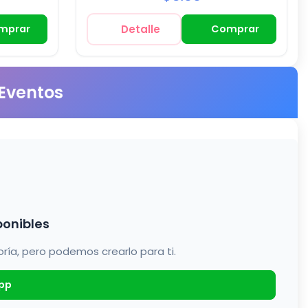
mprar
Detalle
Comprar
 Eventos
ponibles
a, pero podemos crearlo para ti.
pp