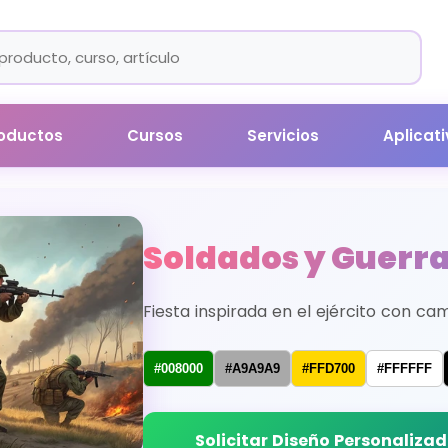
oductos
Cursos
Servicios
Aplicat
Soldados y Guerr
Fiesta inspirada en el ejército con ca
#008000
#A9A9A9
#FFD700
#FFFFFF
Solicitar Diseño Personaliza