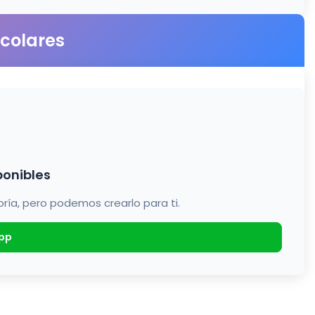
scolares
ponibles
a, pero podemos crearlo para ti.
pp