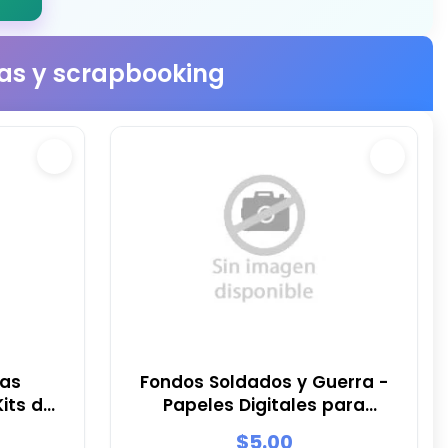
stas y scrapbooking
ras
Fondos Soldados y Guerra -
its de
Papeles Digitales para
tas
Decoración
$5.00