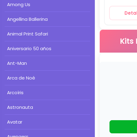
Among Us
Detal
Angellina Ballerina
Animal Print Safari
Kits
Aniversario 50 años
Ant-Man
Arca de Noé
Arcoíris
Astronauta
Avatar
Avengers