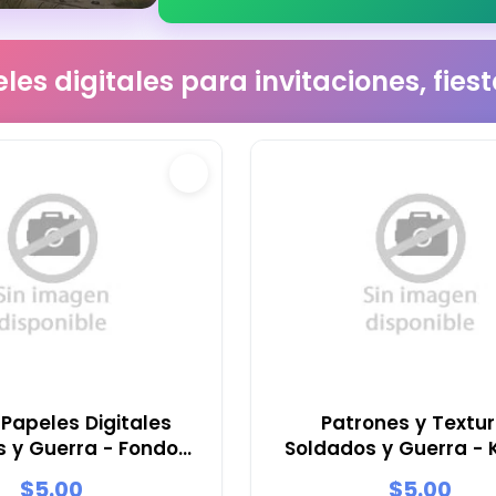
les digitales para invitaciones, fie
 Papeles Digitales
Patrones y Textu
 y Guerra - Fondos
Soldados y Guerra - K
stas y Scrapbooking
Scrapbook y Fies
$5.00
$5.00