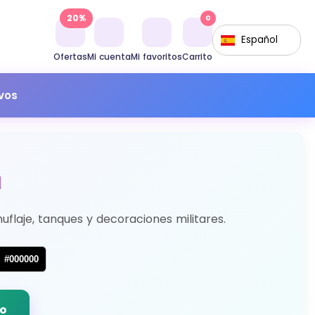
20%
0
Español
Ofertas
Mi cuenta
Mi favoritos
Carrito
ivos
a
muflaje, tanques y decoraciones militares.
#000000
do