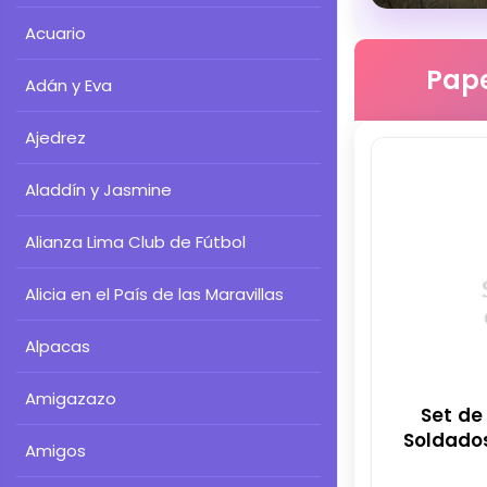
Acuario
Pape
Adán y Eva
Ajedrez
Aladdín y Jasmine
Alianza Lima Club de Fútbol
Alicia en el País de las Maravillas
Alpacas
Amigazazo
Set de
Soldados
Amigos
para Fie