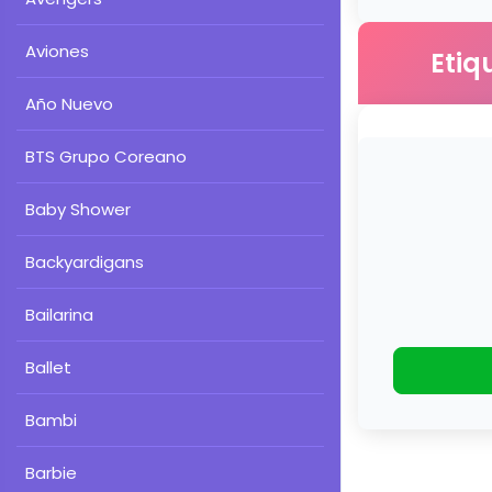
Aviones
Etiq
Año Nuevo
BTS Grupo Coreano
Baby Shower
Backyardigans
Bailarina
Ballet
Bambi
Barbie