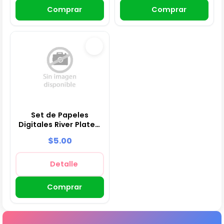
Comprar
Comprar
Set de Papeles
Digitales River Plate -
Fondos para Fiestas y
$5.00
Scrapbooking
Detalle
Comprar