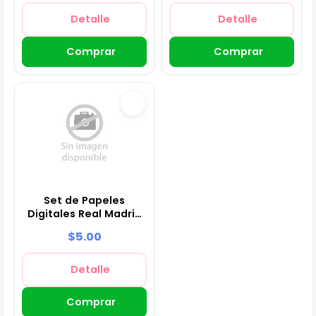
Detalle
Detalle
Comprar
Comprar
Set de Papeles
Digitales Real Madrid
Club de Fútbol -
$5.00
Fondos para Fiestas y
Scrapbooking
Detalle
Comprar