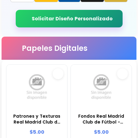
Solicitar Diseño Personalizado
Papeles Digitales
Patrones y Texturas
Fondos Real Madrid
Real Madrid Club de
Club de Fútbol -
Fútbol - Kits de
Papeles Digitales
$5.00
$5.00
Scrapbook y Fiestas
para Decoración