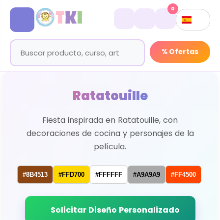
0
% Ofertas
Ratatouille
Fiesta inspirada en Ratatouille, con
decoraciones de cocina y personajes de la
película.
#8B4513
#FFD700
#FFFFFF
#A9A9A9
#FF4500
Solicitar Diseño Personalizado