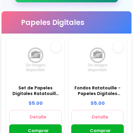
Papeles Digitales
Set de Papeles
Fondos Ratatouille -
Digitales Ratatouille
Papeles Digitales
- Fondos para Fiestas
para Decoración
$5.00
$5.00
y Scrapbooking
Detalle
Detalle
Comprar
Comprar