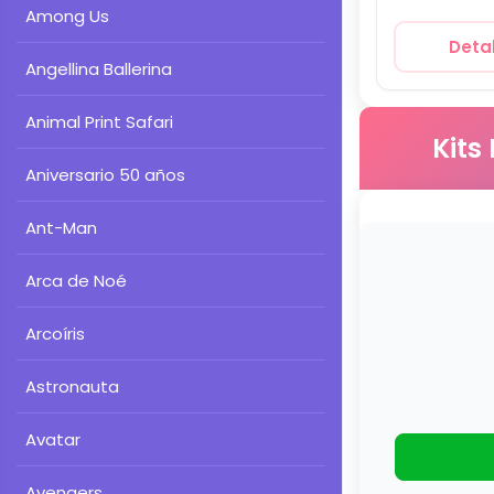
Among Us
Detal
Angellina Ballerina
Animal Print Safari
Kits
Aniversario 50 años
Ant-Man
Arca de Noé
Arcoíris
Astronauta
Avatar
Avengers