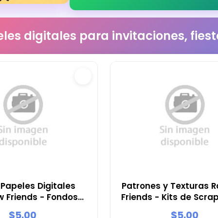
les digitales para invitaciones, fie
 Papeles Digitales
Patrones y Texturas 
 Friends - Fondos
Friends - Kits de Scra
stas y Scrapbooking
Fiestas
$5.00
$5.00