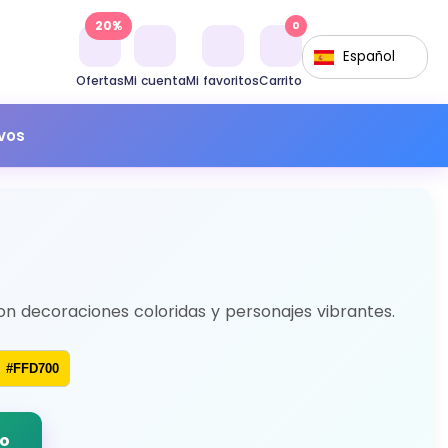
20%
0
Español
Ofertas
Mi cuenta
Mi favoritos
Carrito
ivos
con decoraciones coloridas y personajes vibrantes.
#FFD700
do