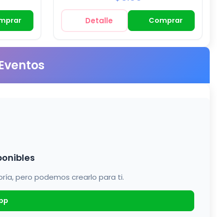
mprar
Detalle
Comprar
 Eventos
ponibles
a, pero podemos crearlo para ti.
pp