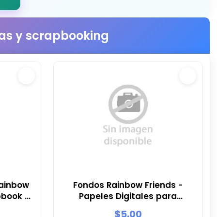
stas y scrapbooking
Rainbow
Fondos Rainbow Friends -
pbook y
Papeles Digitales para
Decoración
$5.00