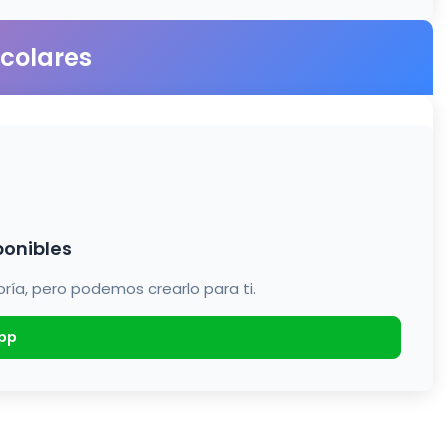
scolares
ponibles
a, pero podemos crearlo para ti.
pp