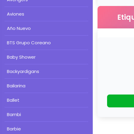
Aviones
Etiq
Año Nuevo
BTS Grupo Coreano
Baby Shower
Backyardigans
Bailarina
Ballet
Bambi
Barbie