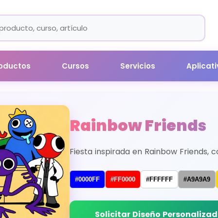
oductos
Cursos
Servicios
Aplicat
Rainbow Friends
Fiesta inspirada en Rainbow Friends, 
#0000FF
#FF0000
#FFFFFF
#A9A9A9
Solicitar Diseño Personaliza