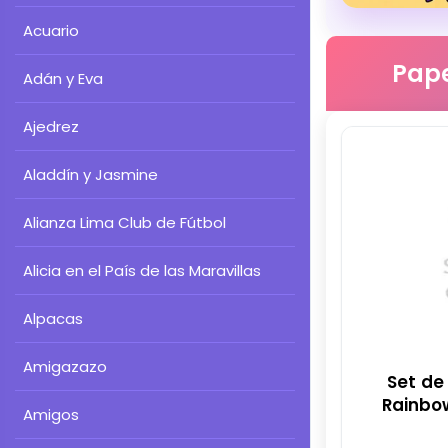
Acuario
Pape
Adán y Eva
Ajedrez
Aladdín y Jasmine
Alianza Lima Club de Fútbol
Alicia en el País de las Maravillas
Alpacas
Amigazazo
Set de
Rainbow
Amigos
para Fie