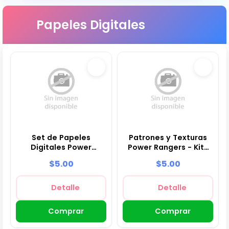
Papeles Digitales
Set de Papeles
Patrones y Texturas
Digitales Power
Power Rangers - Kits
Rangers - Fondos
de Scrapbook y
$5.00
$5.00
para Fiestas y
Fiestas
Scrapbooking
Detalle
Detalle
Comprar
Comprar