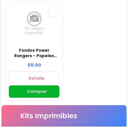
Fondos Power
Rangers - Papeles
Digitales para
$5.00
Decoración
Detalle
Comprar
Kits Imprimibles