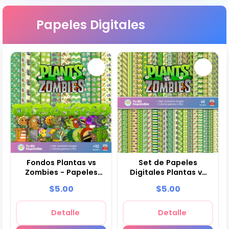
Papeles Digitales
Fondos Plantas vs
Set de Papeles
Zombies - Papeles
Digitales Plantas vs
Digitales para
Zombies - Fondos
$5.00
$5.00
Decoración
para Fiestas y
Scrapbooking
Detalle
Detalle