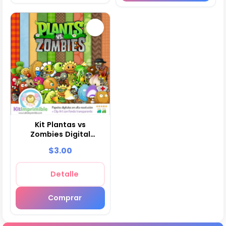
Kit Plantas vs
Zombies Digital
Fondos Decorativos
$3.00
Fiestas - M2
Detalle
Comprar