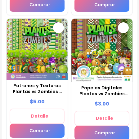
Comprar
Comprar
Patrones y Texturas
Papeles Digitales
Plantas vs Zombies -
Plantas vs Zombies
Kits de Scrapbook y
Fiestas Videojuegos -
$5.00
$3.00
Fiestas
M1
Detalle
Detalle
Comprar
Comprar