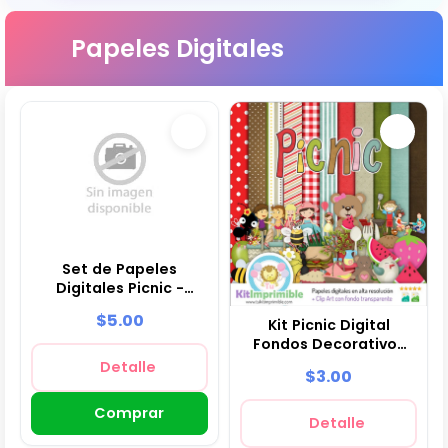
Papeles Digitales
Set de Papeles
Digitales Picnic -
Fondos para Fiestas y
$5.00
Kit Picnic Digital
Scrapbooking
Fondos Decorativos
Fiestas - M2
Detalle
$3.00
Comprar
Detalle