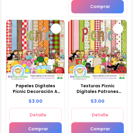
Comprar
Papeles Digitales
Texturas Picnic
Picnic Decoración Al
Digitales Patrones
Aire Libre - M1
Scrapbook - M3
$3.00
$3.00
Detalle
Detalle
Comprar
Comprar