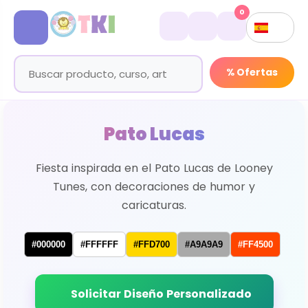
0
% Ofertas
Pato Lucas
Fiesta inspirada en el Pato Lucas de Looney
Tunes, con decoraciones de humor y
caricaturas.
#000000
#FFFFFF
#FFD700
#A9A9A9
#FF4500
Solicitar Diseño Personalizado