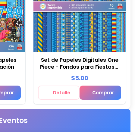
apeles
Set de Papeles Digitales One
ración
Piece - Fondos para Fiestas y
Scrapbooking
$5.00
mprar
Detalle
Comprar
 Eventos