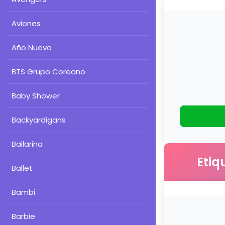
Aviones
Año Nuevo
BTS Grupo Coreano
Baby Shower
Backyardigans
Bailarina
Etiq
Ballet
Bambi
Barbie