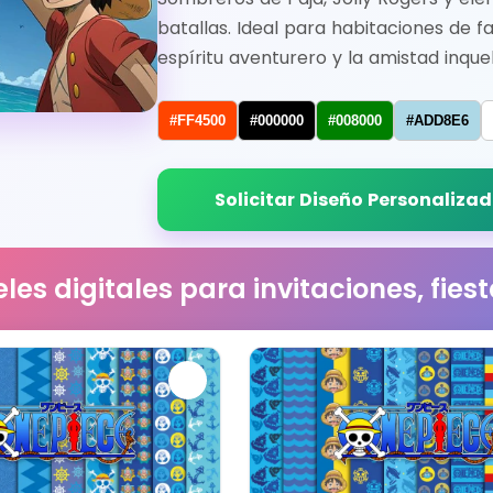
batallas. Ideal para habitaciones de f
espíritu aventurero y la amistad inqu
#FF4500
#000000
#008000
#ADD8E6
Solicitar Diseño Personaliza
les digitales para invitaciones, fie