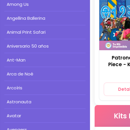
Among Us
Angellina Ballerina
Animal Print Safari
Aniversario 50 años
Patron
Ant-Man
Piece - 
Arca de Noé
Arcoíris
Detal
Astronauta
Kits
Avatar
Avengers