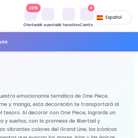
20%
0
Español
Ofertas
Mi cuenta
Mi favoritos
Carrito
ivos
uestra emocionante temática de One Piece.
ime y manga, esta decoración te transportará al
l tesoro. Al decorar con One Piece, lograrás un
a y sueños, con la promesa de libertad y
os vibrantes colores del Grand Line, los icónicos
mentos que evocan los mares, islas y las épicas