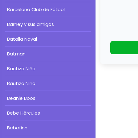
Barcelona Club de Fútbol
Barney y sus amigos
Batalla Naval
Batman
Bautizo Niña
Bautizo Niño
Beanie Boos
Bebe Hércules
Bebefinn