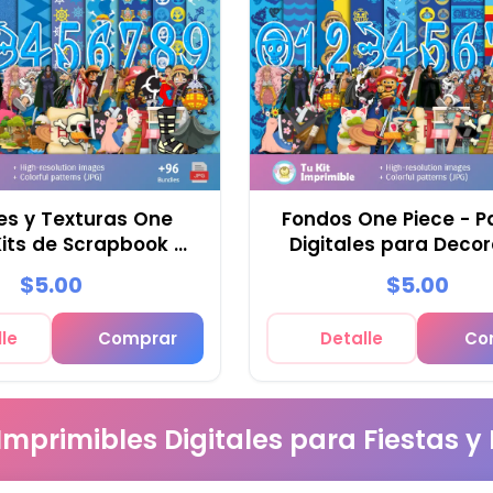
es y Texturas One
Fondos One Piece - P
Kits de Scrapbook y
Digitales para Deco
Fiestas
$5.00
$5.00
le
Comprar
Detalle
Co
 Imprimibles Digitales para Fiestas y