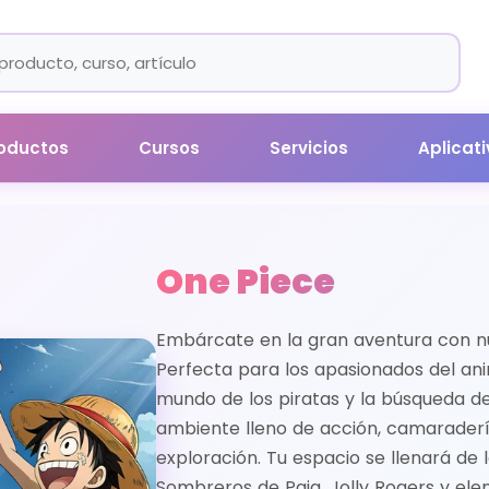
oductos
Cursos
Servicios
Aplicat
One Piece
Embárcate en la gran aventura con n
Perfecta para los apasionados del an
mundo de los piratas y la búsqueda de
ambiente lleno de acción, camaraderí
exploración. Tu espacio se llenará de l
Sombreros de Paja, Jolly Rogers y ele