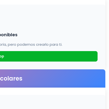
ponibles
a, pero podemos crearlo para ti.
pp
scolares