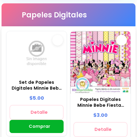
Papeles Digitales
Set de Papeles
Digitales Minnie Bebé
- Fondos para Fiestas
$5.00
Papeles Digitales
y Scrapbooking
Minnie Bebe Fiestas
Infantiles - M1
Detalle
$3.00
Comprar
Detalle