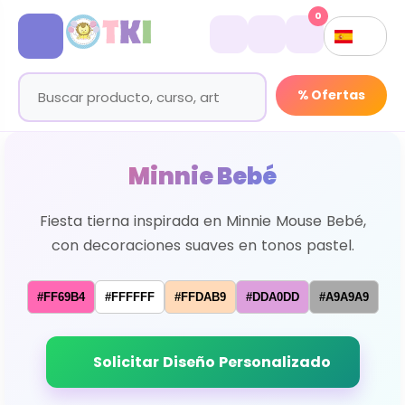
0
% Ofertas
Minnie Bebé
Fiesta tierna inspirada en Minnie Mouse Bebé,
con decoraciones suaves en tonos pastel.
#FF69B4
#FFFFFF
#FFDAB9
#DDA0DD
#A9A9A9
Solicitar Diseño Personalizado