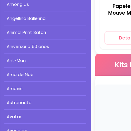
Among Us
Papele
Mouse Ma
Angellina Ballerina
Animal Print Safari
Detal
Aniversario 50 años
Ant-Man
Kits
Arca de Noé
Arcoíris
Astronauta
Avatar
Avengers