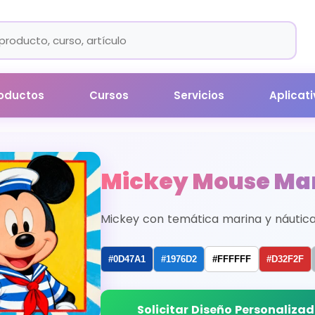
oductos
Cursos
Servicios
Aplicat
Mickey Mouse Ma
Mickey con temática marina y náutica
#0D47A1
#1976D2
#FFFFFF
#D32F2F
Solicitar Diseño Personaliza