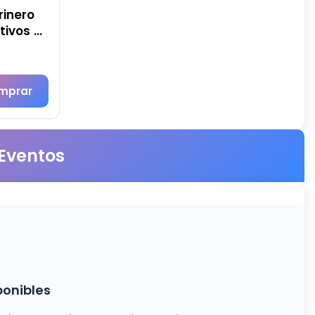
rinero
tivos -
mprar
 Eventos
ponibles