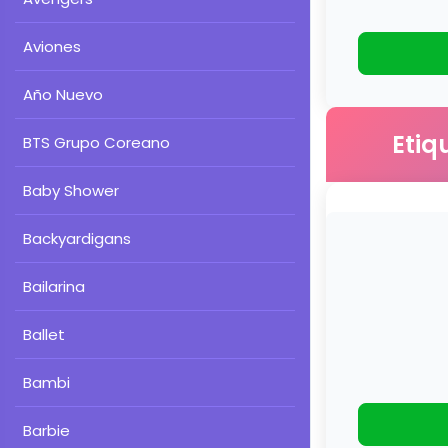
Aviones
Año Nuevo
Etiq
BTS Grupo Coreano
Baby Shower
Backyardigans
Bailarina
Ballet
Bambi
Barbie