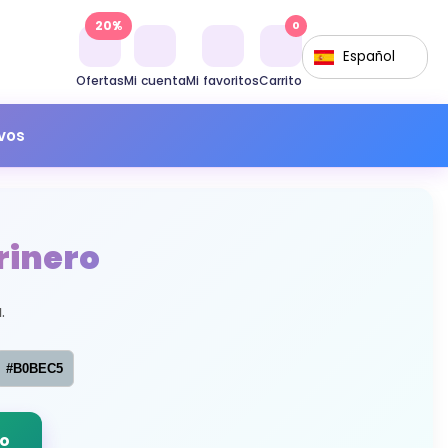
20%
0
Español
Ofertas
Mi cuenta
Mi favoritos
Carrito
ivos
rinero
.
#B0BEC5
do