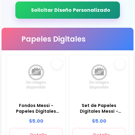
Solicitar Diseño Personalizado
Papeles Digitales
Fondos Messi -
Set de Papeles
Papeles Digitales
Digitales Messi -
para Decoración
Fondos para Fiestas y
$5.00
$5.00
Scrapbooking
Detalle
Detalle