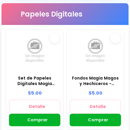
Papeles Digitales
Set de Papeles
Fondos Magia Magos
Digitales Magia
y Hechiceros -
Magos y Hechiceros -
Papeles Digitales
$5.00
$5.00
Fondos para Fiestas y
para Decoración
Scrapbooking
Detalle
Detalle
Comprar
Comprar