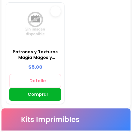
Patrones y Texturas
Magia Magos y
Hechiceros - Kits de
$5.00
Scrapbook y Fiestas
Detalle
Comprar
Kits Imprimibles