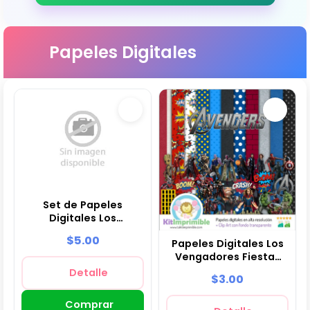
Papeles Digitales
Set de Papeles
Digitales Los
Vengadores - Fondos
$5.00
Papeles Digitales Los
para Fiestas y
Vengadores Fiestas
Scrapbooking
Superhéroes - M1
Detalle
$3.00
Comprar