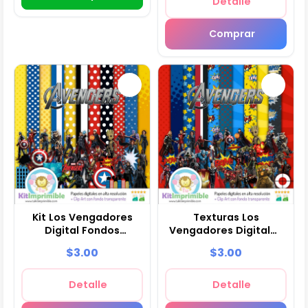
Detalle
Comprar
Kit Los Vengadores
Texturas Los
Digital Fondos
Vengadores Digitales
Decorativos Fiestas -
Patrones Scrapbook -
$3.00
$3.00
M2
M3
Detalle
Detalle