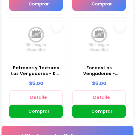
Comprar
Comprar
Patrones y Texturas
Fondos Los
Los Vengadores - Kits
Vengadores -
de Scrapbook y
Papeles Digitales
$5.00
$5.00
Fiestas
para Decoración
Detalle
Detalle
Comprar
Comprar