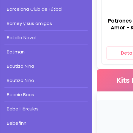
Barcelona Club de Fútbol
Patrones 
Barney y sus amigos
Amor - K
Batalla Naval
Batman
Detal
Bautizo Niña
Kits
Bautizo Niño
Beanie Boos
Bebe Hércules
Bebefinn