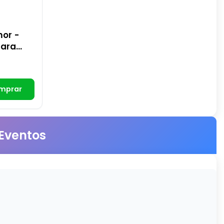
mor -
para
mprar
 Eventos