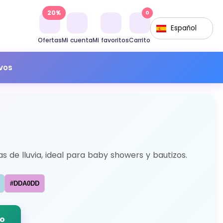
20%
0
Español
Ofertas
Mi cuenta
Mi favoritos
Carrito
ivos
as de lluvia, ideal para baby showers y bautizos.
#DDA0DD
do