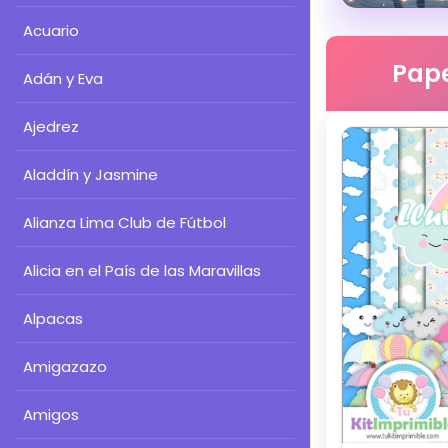
Acuario
Pape
Adán y Eva
Ajedrez
Aladdín y Jasmine
Alianza Lima Club de Fútbol
Alicia en el País de las Maravillas
Alpacas
Amigazazo
Amigos