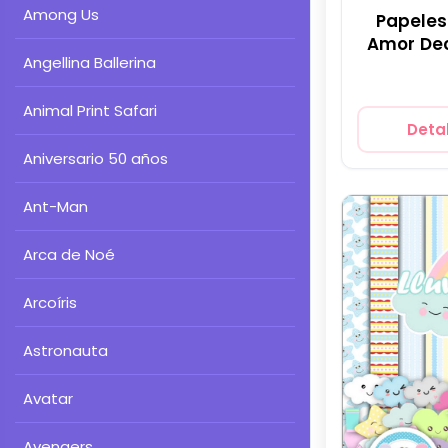
Among Us
Papeles 
Amor De
Angellina Ballerina
Animal Print Safari
Detal
Aniversario 50 años
Ant-Man
Arca de Noé
Arcoíris
Astronauta
Avatar
Avengers