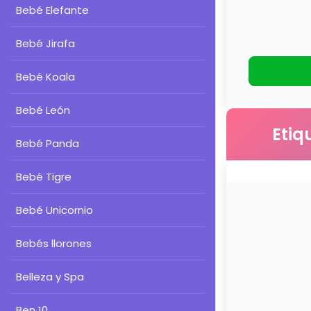
Bebé Elefante
Bebé Jirafa
Bebé Koala
Bebé León
Etiq
Bebé Panda
Bebé Tigre
Bebé Unicornio
Bebés llorones
Belleza y Spa
Ben 10