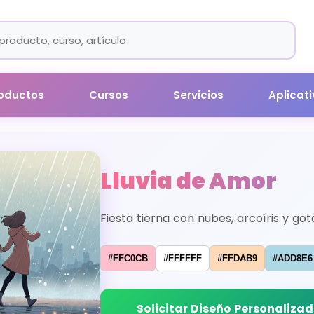
oductos
Cursos
Servicios
Aplicat
Lluvia de Amor
Fiesta tierna con nubes, arcoíris y got
#FFC0CB
#FFFFFF
#FFDAB9
#ADD8E6
Solicitar Diseño Personaliza