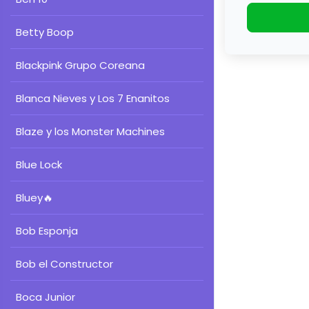
Betty Boop
Blackpink Grupo Coreana
Blanca Nieves y Los 7 Enanitos
Blaze y los Monster Machines
Blue Lock
Bluey
🔥
Bob Esponja
Bob el Constructor
Boca Junior