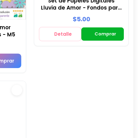
Set de Papeles Digitales
Lluvia de Amor - Fondos para
Fiestas y Scrapbooking
$5.00
Amor
s - M5
Detalle
Comprar
mprar