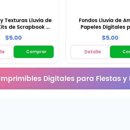
y Texturas Lluvia de
Fondos Lluvia de A
its de Scrapbook y
Papeles Digitales 
Fiestas
Decoración
$5.00
$5.00
le
Comprar
Detalle
Co
 Imprimibles Digitales para Fiestas y