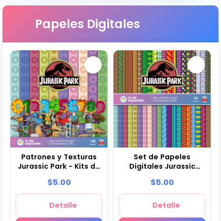
Papeles Digitales
Patrones y Texturas
Set de Papeles
Jurassic Park - Kits de
Digitales Jurassic
Scrapbook y Fiestas
Park - Fondos para
$5.00
$5.00
Fiestas y
Scrapbooking
Detalle
Detalle