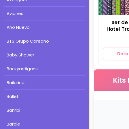
Aviones
Set de
Año Nuevo
Hotel Tr
para Fie
BTS Grupo Coreano
Detal
Baby Shower
Backyardigans
Kits
Bailarina
Ballet
Bambi
Barbie