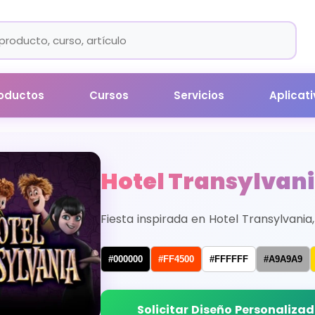
oductos
Cursos
Servicios
Aplicat
Hotel Transylvan
Fiesta inspirada en Hotel Transylvania
#000000
#FF4500
#FFFFFF
#A9A9A9
Solicitar Diseño Personaliza