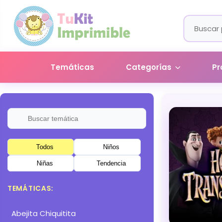
Temáticas
Categorías
Pr
Todos
Niños
Niñas
Tendencia
TEMÁTICAS:
Abejita Chiquitita