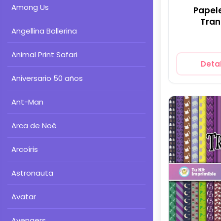
Among Us
Papele
Tran
Angellina Ballerina
Mo
Animal Print Safari
Detal
Aniversario 50 años
Ant-Man
Arca de Noé
Arcoíris
Astronauta
Avatar
Avengers