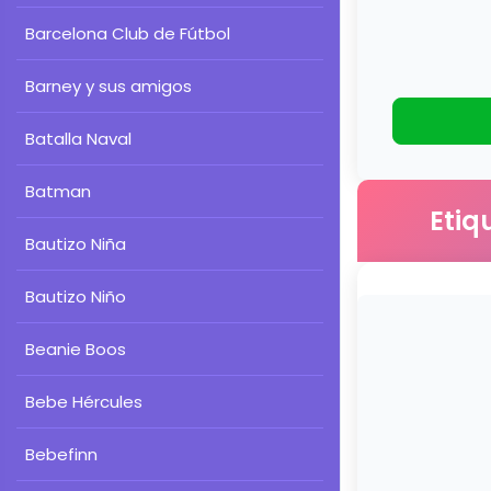
Barcelona Club de Fútbol
Barney y sus amigos
Batalla Naval
Batman
Etiq
Bautizo Niña
Bautizo Niño
Beanie Boos
Bebe Hércules
Bebefinn