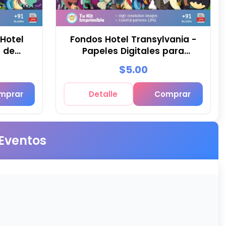
 Hotel
Fondos Hotel Transylvania -
s de
Papeles Digitales para
tas
Decoración
$5.00
mprar
Detalle
Comprar
 Eventos