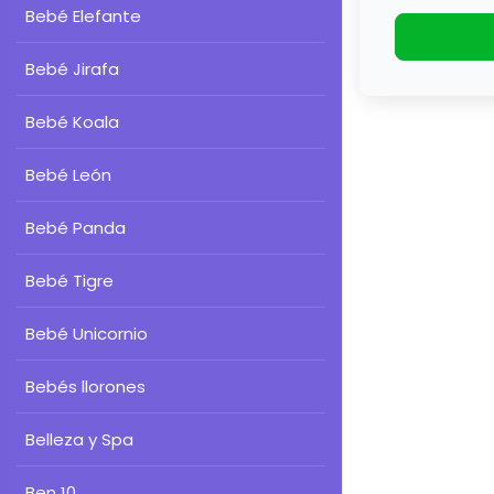
Bebé Elefante
Bebé Jirafa
Bebé Koala
Bebé León
Bebé Panda
Bebé Tigre
Bebé Unicornio
Bebés llorones
Belleza y Spa
Ben 10