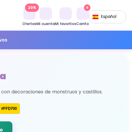
20%
0
Español
Ofertas
Mi cuenta
Mi favoritos
Carrito
ivos
ia
, con decoraciones de monstruos y castillos.
#FFD700
do