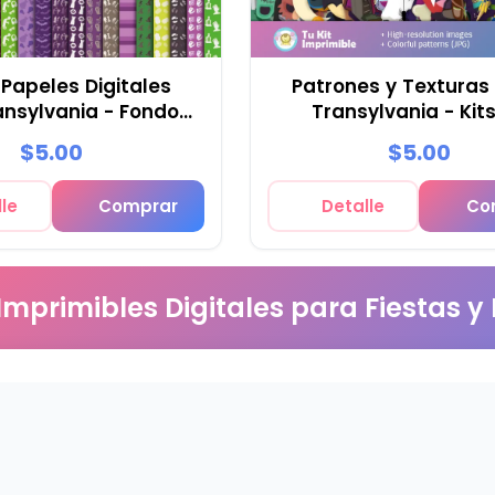
 Papeles Digitales
Patrones y Texturas
ansylvania - Fondos
Transylvania - Kit
stas y Scrapbooking
Scrapbook y Fies
$5.00
$5.00
le
Comprar
Detalle
Co
 Imprimibles Digitales para Fiestas y