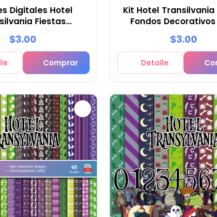
s Digitales Hotel
Kit Hotel Transilvania 
silvania Fiestas
Fondos Decorativos
nstruos - M1
$3.00
$3.00
le
Comprar
Detalle
Co