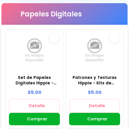
Papeles Digitales
Set de Papeles
Patrones y Texturas
Digitales Hippie -
Hippie - Kits de
Fondos para Fiestas y
Scrapbook y Fiestas
$5.00
$5.00
Scrapbooking
Detalle
Detalle
Comprar
Comprar