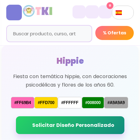
0
% Ofertas
Hippie
Fiesta con temática hippie, con decoraciones
psicodélicas y flores de los años 60.
#FF69B4
#FFD700
#FFFFFF
#008000
#A9A9A9
Solicitar Diseño Personalizado